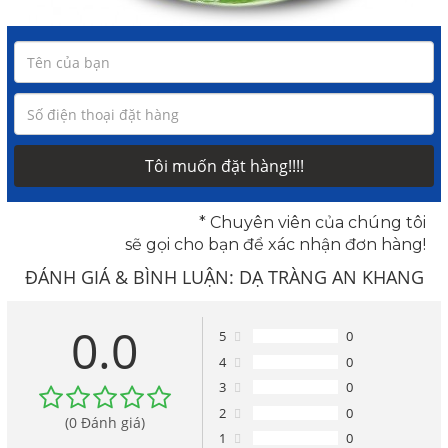
Tôi muốn đặt hàng!!!!
* Chuyên viên của chúng tôi
sẽ gọi cho bạn để xác nhận đơn hàng!
ĐÁNH GIÁ & BÌNH LUẬN:
DẠ TRÀNG AN KHANG
GIẢI PHÁP VÀNG CHO DẠ DÀY TÁ TRÀNG
0.0
5
0
4
0
3
0
2
0
(0 Đánh giá)
1
0