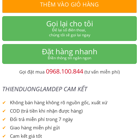
THÊM VÀO GIỎ HÀNG
Gọi lại cho tôi
Để lại số điên thoại,
chúng tôi sẽ gọi lại ngay
Đặt hàng nhanh
Điền thông tin ngắn ngọn
0968.100.844
Gọi đặt mua
(tư vấn miễn phí)
THIENDUONGLAMDEP CAM KẾT
Không bán hàng không rõ nguồn gốc, xuất xứ
COD (trả tiền khi nhận được hàng)
Đổi trả miễn phí trong 7 ngày
Giao hàng miễn phí gửi
Cam kết giá tốt