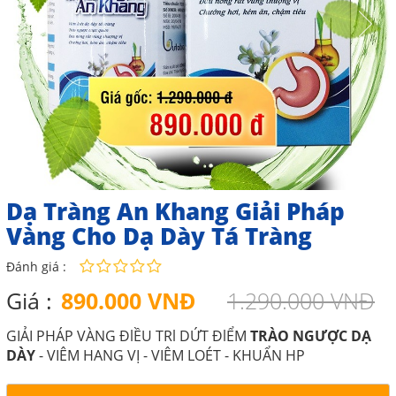
Dạ Tràng An Khang Giải Pháp
Vàng Cho Dạ Dày Tá Tràng
Đánh giá :
Giá :
890.000 VNĐ
1.290.000 VNĐ
GIẢI PHÁP VÀNG ĐlỀU TRl DỨT ĐlỂM
TRÀO NGƯỢC DẠ
DÀY
- VIÊM HANG VỊ - VIÊM LOÉT - KHUẨN HP