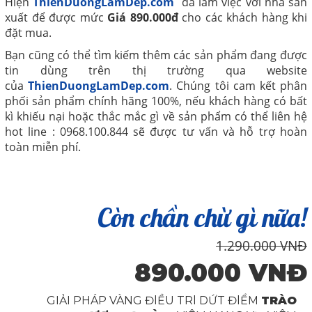
Hiện
ThienDuongLamDep.com
đã làm việc với nhà sản
xuất để được mức
Giá
890.000đ
cho các khách hàng khi
đặt mua.
Bạn cũng có thể tìm kiếm thêm các sản phẩm đang được
tin dùng trên thị trường qua website
của
ThienDuongLamDep.com
. Chúng tôi cam kết phân
phối sản phẩm chính hãng 100%, nếu khách hàng có bất
kì khiếu nại hoặc thắc mắc gì về sản phẩm có thể liên hệ
hot line : 0968.100.844 sẽ được tư vấn và hỗ trợ hoàn
toàn miễn phí.
Còn chần chừ gì nữa!
1.290.000 VNĐ
890.000 VNĐ
GIẢI PHÁP VÀNG ĐlỀU TRl DỨT ĐlỂM
TRÀO