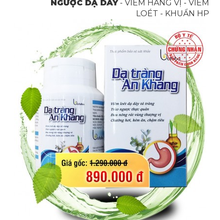
NGƯỢC DẠ DÀY
- VIÊM HANG VỊ - VIÊM
LOÉT - KHUẨN HP