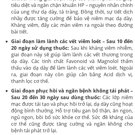
tiêu diệt và ngăn chặn khuẩn HP – nguyên nhân chính
của ung thư dạ dày, tá tràng. Đồng thời, sự tiết dịch
nhầy được tăng cường để bảo vệ niêm mạc dạ dày.
Kháng viêm, đẩy các màn viêm ra ngoài theo đường
bài tiết.
Giai đoạn làm lành các vết viêm loét – Sau 10 đến
20 ngày sử dụng thuốc:
Sau khi kháng viêm nhiễm,
giai đoạn này sẽ giúp làm lành các vết thương trong
dạ dày. Các tinh chất Favonoid và Magnolol thẩm
thấu vào dạ dày để làm lành các vết viêm loét. Ngoài
ra, giai đoạn này còn giúp cân bằng Acid dịch vị,
thanh lọc cơ thể.
Giai đoạn phục hồi và ngăn bệnh không tái phát –
Sau 20 đến 30 ngày sau dùng thuốc:
Các lớp niêm
mạc được tái tạo và phục hồi trở lại, dạ dày cũng hoạt
động bình thường. Hỗ trợ tiêu gan bổ thận, ăn ngon,
ngủ ngon, bồi bổ sức khỏe cơ thể. Sức đề kháng của
cơ thể cũng được tăng cường và ngăn không cho
bệnh tái phát trở lại.