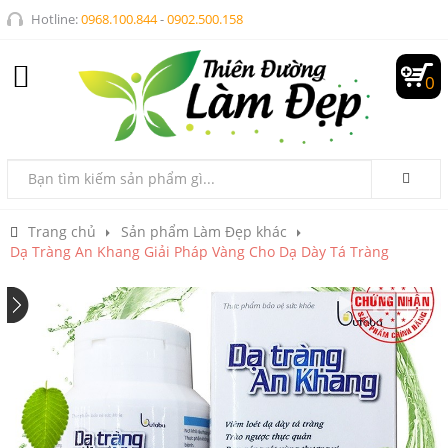
Hotline:
0968.100.844
-
0902.500.158
0
Trang chủ
Sản phẩm Làm Đẹp khác
Dạ Tràng An Khang Giải Pháp Vàng Cho Dạ Dày Tá Tràng