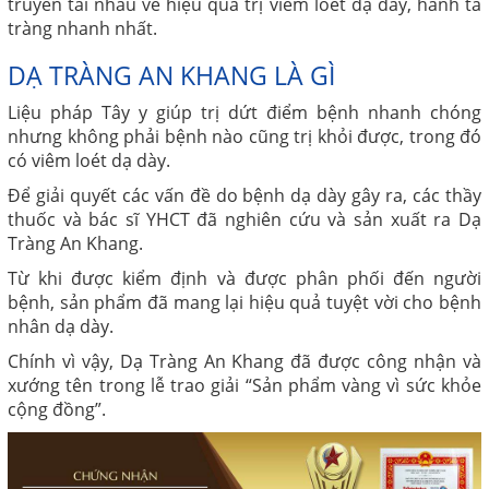
truyền tai nhau về hiệu quả trị viêm loét dạ dày, hành tá
tràng nhanh nhất.
DẠ TRÀNG AN KHANG LÀ GÌ
Liệu pháp Tây y giúp trị dứt điểm bệnh nhanh chóng
nhưng không phải bệnh nào cũng trị khỏi được, trong đó
có viêm loét dạ dày.
Để giải quyết các vấn đề do bệnh dạ dày gây ra, các thầy
thuốc và bác sĩ YHCT đã nghiên cứu và sản xuất ra Dạ
Tràng An Khang.
Từ khi được kiểm định và được phân phối đến người
bệnh, sản phẩm đã mang lại hiệu quả tuyệt vời cho bệnh
nhân dạ dày.
Chính vì vậy, Dạ Tràng An Khang đã được công nhận và
xướng tên trong lễ trao giải “Sản phẩm vàng vì sức khỏe
cộng đồng”.