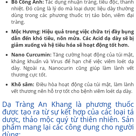
Bồ Công Anh
:
Tác dụng nhuận tràng, tiêu độc, thanh
nhiệt. Đó cũng là lý do mà loại dược liệu dày thường
dùng trong các phương thuốc trị táo bón, viêm đại
tràng.
Mộc Hương: Hiệu quả trong việc chữa trị đầy bụng
dẫn đến khó tiêu, nôn mửa. Các Acid dạ dày sẽ bị
giảm xuống và hệ tiêu hóa sẽ hoạt động tốt hơn.
Nano Curcumin:
Tăng cường hoạt động của túi mật,
kháng khuẩn và Virus để hạn chế việc viêm loét dạ
dày. Ngoài ra, Nanocurin cũng giúp làm lành vết
thương cực tốt.
Khô sâm:
Điều hòa hoạt động của túi mật, làm lành
vết thương nên hỗ trợ tốt cho bệnh viêm loét dạ dày.
Dạ Tràng An Khang là phương thuốc
được tạo ra từ sự kết hợp của các loại tá
dược, thảo mộc quý từ thiên nhiên. Sản
phẩm mang lại các công dụng cho người
dùng: