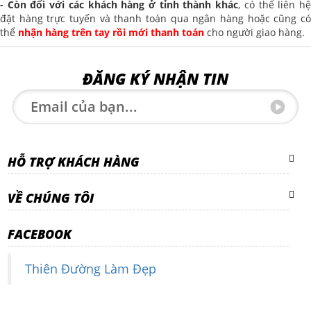
- Còn đối với các khách hàng ở tỉnh thành khác
, có thể liên h
đặt hàng trực tuyến và thanh toán qua ngân hàng hoặc cũng có
thể
nhận hàng trên tay rồi mới thanh toán
cho người giao hàng.
ĐĂNG KÝ NHẬN TIN
HỖ TRỢ KHÁCH HÀNG
VỀ CHÚNG TÔI
FACEBOOK
Thiên Đường Làm Đẹp