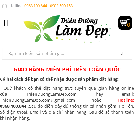
Hotline:
0968.100.844
-
0902.500.158
0
GIAO HÀNG MIỄN PHÍ TRÊN TOÀN QUỐC
Có hai cách để bạn có thể nhận được sản phẩm đặt hàng:
- Quý khách có thể đặt hàng trực tuyến qua gian hàng online
của ThienDuongLamDep.com hay email:
ThienDuongLamDep.com@gmail.com hoặc
Hotline:
0968.100.844
.Sau đó điền đầy đủ thông tin cá nhân gồm: Họ Tên,
Số điện thoại, Email và địa chỉ nhận hàng. Sau đó sẽ thanh toán
khi nhận hàng.