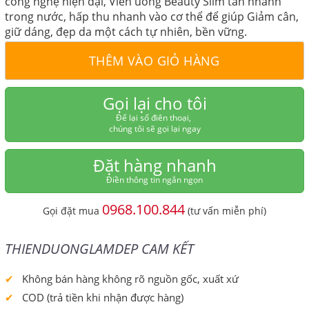
công nghệ hiện đại, Viên uống Beauty Slim tan nhanh
trong nước, hấp thu nhanh vào cơ thể để giúp Giảm cân,
giữ dáng, đẹp da một cách tự nhiên, bền vững.
THÊM VÀO GIỎ HÀNG
Gọi lại cho tôi
Để lại số điên thoại,
chúng tôi sẽ gọi lại ngay
Đặt hàng nhanh
Điền thông tin ngắn ngọn
0968.100.844
Gọi đặt mua
(tư vấn miễn phí)
THIENDUONGLAMDEP CAM KẾT
Không bán hàng không rõ nguồn gốc, xuất xứ
COD (trả tiền khi nhận được hàng)