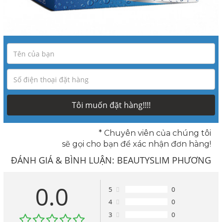
Tôi muốn đặt hàng!!!!
* Chuyên viên của chúng tôi
sẽ gọi cho bạn để xác nhận đơn hàng!
ĐÁNH GIÁ & BÌNH LUẬN:
BEAUTYSLIM PHƯƠNG
PHÁP LÀM TAN NHANH MỠ HIỆU QUẢ NHẤT TRÊN
0.0
5
0
4
0
THẾ GIỚI
3
0