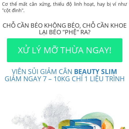
Cơ thể mất cân xứng, thiếu độ linh hoạt, hay bị ví như
"cột đình".
CHỖ CẦN BÉO KHÔNG BÉO, CHỖ CẦN KHOE
LẠI BÉO "PHỆ" RA?
XỬ LÝ MỠ THỪA NGAY!
VIÊN SỦI GIẢM CÂN
BEAUTY SLIM
GIẢM NGAY 7 – 10KG CHỈ 1 LIỆU TRÌNH