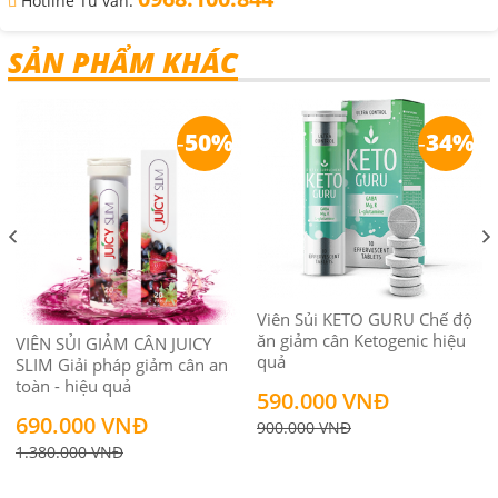
Hotline Tư vấn:
SẢN PHẨM KHÁC
-
50%
-
34%
Viên Sủi KETO GURU Chế độ
ăn giảm cân Ketogenic hiệu
VIÊN SỦI GIẢM CÂN JUICY
quả
SLIM Giải pháp giảm cân an
toàn - hiệu quả
590.000 VNĐ
690.000 VNĐ
900.000 VNĐ
1.380.000 VNĐ