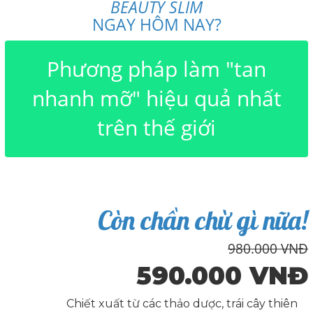
BEAUTY SLIM
NGAY HÔM NAY?
Phương pháp làm "tan
nhanh mỡ" hiệu quả nhất
trên thế giới
Còn chần chừ gì nữa!
980.000 VNĐ
590.000 VNĐ
Chiết xuất từ các thảo dược, trái cây thiên