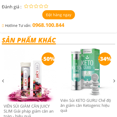
Đánh giá :
Đặt hàng ngay
0968.100.844
Hotline Tư vấn:
SẢN PHẨM KHÁC
-
50%
-
34%
Viên Sủi KETO GURU Chế độ
ăn giảm cân Ketogenic hiệu
VIÊN SỦI GIẢM CÂN JUICY
quả
SLIM Giải pháp giảm cân an
toàn - hiệu quả