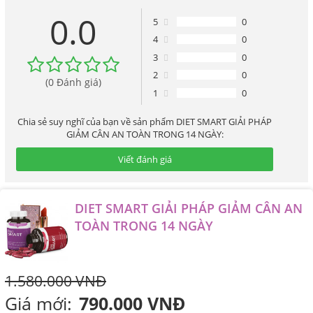
GIẢM CÂN AN TOÀN TRONG 14 NGÀY
0.0
5
0
4
0
3
0
2
0
(0 Đánh giá)
1
0
Chia sẻ suy nghĩ của bạn về sản phẩm DIET SMART GIẢI PHÁP
GIẢM CÂN AN TOÀN TRONG 14 NGÀY:
Viết đánh giá
DIET SMART GIẢI PHÁP GIẢM CÂN AN
TOÀN TRONG 14 NGÀY
1.580.000 VNĐ
Giá mới:
790.000 VNĐ