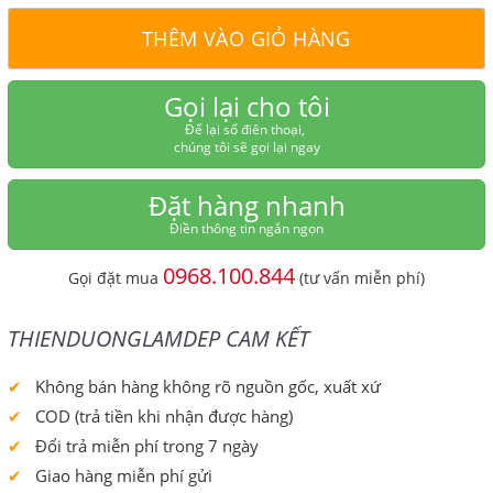
THÊM VÀO GIỎ HÀNG
Gọi lại cho tôi
Để lại số điên thoại,
chúng tôi sẽ gọi lại ngay
Đặt hàng nhanh
Điền thông tin ngắn ngọn
0968.100.844
Gọi đặt mua
(tư vấn miễn phí)
THIENDUONGLAMDEP CAM KẾT
Không bán hàng không rõ nguồn gốc, xuất xứ
COD (trả tiền khi nhận được hàng)
Đổi trả miễn phí trong 7 ngày
Giao hàng miễn phí gửi