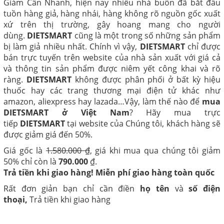
Giảm Cân Nhanh, hiện nay nhiều nhà buôn đã bắt đầu
tuồn hàng giả, hàng nhái, hàng không rõ nguồn gốc xuất
xứ trên thị trường, gây hoang mang cho người
dùng.
DIETSMART
cũng là một trong số những sản phẩm
bị làm giả nhiều nhất. Chính vì vậy,
DIETSMART
chỉ được
bán trực tuyến trên website của nhà sản xuất với giá cả
và thông tin sản phẩm được niêm yết công khai và rõ
ràng.
DIETSMART
không được phân phối ở bất kỳ hiệu
thuốc hay các trang thương mại điện tử khác như
amazon, aliexpress hay lazada…Vậy, làm thế nào để
mua
DIETSMART ở Việt Nam
? Hãy mua trực
tiếp
DIETSMART
tại website của Chúng tôi, khách hàng sẽ
được giảm giá đến 50%.
Giá gốc là
1.580.000 ₫
, giá khi mua qua chúng tôi giảm
50% chỉ còn là
790.000
₫.
Trả tiền khi giao hàng! Miễn phí giao hàng toàn quốc
Rất đơn giản bạn chỉ cần điền
họ tên
và
số điện
thoại,
Trả tiền khi giao hàng