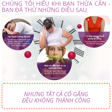
CHÚNG TÔI HIỂU KHI BẠN THỪA CÂN -
BẠN ĐÃ THỬ NHỮNG ĐIỀU SAU
NHƯNG TẤT CẢ CỐ GẮNG
ĐỀU KHÔNG THÀNH CÔNG