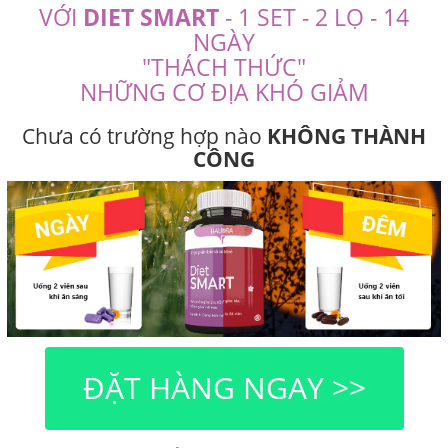
VỚI
DIET SMART
- 1 SET - 2 LỌ - 14
NGÀY
"THÁCH THỨC"
NHỮNG CƠ ĐỊA KHÓ GIẢM
Chưa có trường hợp nào
KHÔNG THÀNH
CÔNG
ĐẶT HÀNG NGAY >>