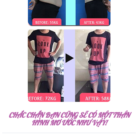
CHẮC CHẮN BẠN CŨNG SẼ CÓ MỘT THÂN
HÌNH MƠ ƯỚC NHƯ VẬY!