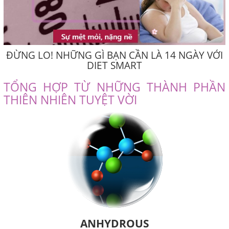
ĐỪNG LO! NHỮNG GÌ BẠN CẦN LÀ 14 NGÀY VỚI
DIET SMART
TỔNG HỢP TỪ NHỮNG THÀNH PHẦN
THIÊN NHIÊN TUYỆT VỜI
ANHYDROUS