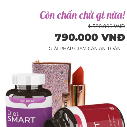
Còn chần chừ gì nữa!
1.580.000 VNĐ
790.000 VNĐ
GIẢI PHÁP GIẢM CÂN AN TOÀN