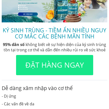
KÝ SINH TRÙNG - TIỀM ẨN NHIỀU NGUY
CƠ MẮC CÁC BỆNH MÃN TÍNH
95% dân số
không biết về sự hiện diện của ký sinh trùng
tồn tại trong cơ thể và dẫn đến nhiều rủi ro về sức khoẻ
ĐẶT HÀNG NGAY
Dễ dàng xâm nhập vào cơ thể
- Dị ứng
- Các vấn đề về da