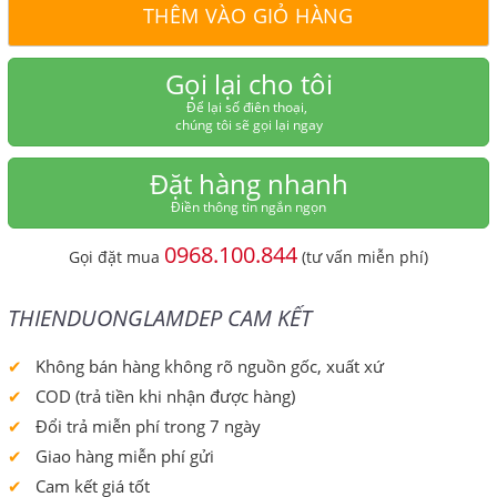
THÊM VÀO GIỎ HÀNG
Gọi lại cho tôi
Để lại số điên thoại,
chúng tôi sẽ gọi lại ngay
Đặt hàng nhanh
Điền thông tin ngắn ngọn
0968.100.844
Gọi đặt mua
(tư vấn miễn phí)
THIENDUONGLAMDEP CAM KẾT
Không bán hàng không rõ nguồn gốc, xuất xứ
COD (trả tiền khi nhận được hàng)
Đổi trả miễn phí trong 7 ngày
Giao hàng miễn phí gửi
Cam kết giá tốt