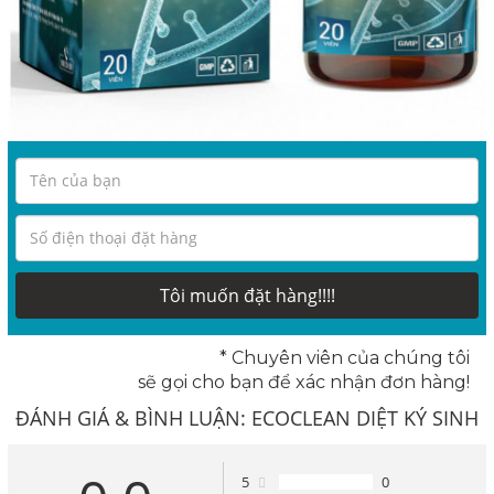
Tôi muốn đặt hàng!!!!
* Chuyên viên của chúng tôi
sẽ gọi cho bạn để xác nhận đơn hàng!
ĐÁNH GIÁ & BÌNH LUẬN:
ECOCLEAN DIỆT KÝ SINH
TRÙNG, GIẢI ĐỘC GAN THANH LỌC CƠ THỂ
5
0