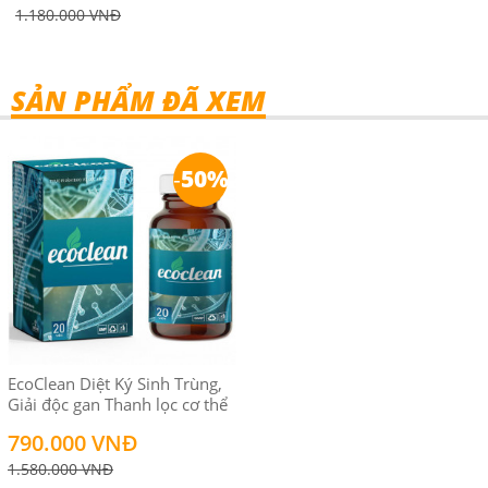
1.180.000 VNĐ
SẢN PHẨM ĐÃ XEM
-
50%
EcoClean Diệt Ký Sinh Trùng,
Giải độc gan Thanh lọc cơ thể
790.000 VNĐ
1.580.000 VNĐ