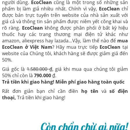
người dùng.
EcoClean
cũng là một trong số những sản
phẩm bị làm giả nhiều nhất. Chính vì vậy,
EcoClean
chỉ
được bán trực tuyến trên website của nhà sản xuất với
giá cả và thông tin sản phẩm được niêm yết công khai và
rõ ràng.
EcoClean
không được phân phối ở bất kỳ hiệu
thuốc hay các trang thương mại điện tử khác như
amazon, aliexpress hay lazada…Vậy, làm thế nào để
mua
EcoClean ở Việt Nam
? Hãy mua trực tiếp
EcoClean
tại
website của Chúng tôi, khách hàng sẽ được giảm giá đến
50%.
Giá gốc là
1.580.000 ₫
, giá khi mua qua chúng tôi giảm
50% chỉ còn là
790.000
₫.
Trả tiền khi giao hàng! Miễn phí giao hàng toàn quốc
Rất đơn giản bạn chỉ cần điền
họ tên
và
số điện
thoại,
Trả tiền khi giao hàng!
Còn chần chừ gì nữa!