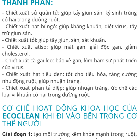
THÀNH PHẦN:
- Chiết xuất sử quân tử: giúp tẩy giun sán, ký sinh trùng
có hại trong đường ruột.
- Chiết xuất hạt bí ngô: giúp kháng khuẩn, diệt virus, tẩy
trừ giun sán.
- Chiết xuất tỏi: giúp tẩy giun, sán, sát khuẩn.
- Chiết xuất atiso: giúp mát gan, giải độc gan, giảm
cholesterol.
- Chiết xuất cà gai leo: bảo vệ gan, kìm hãm sự phát triển
của virus.
- Chiết xuất hạt tiêu đen: tốt cho tiêu hóa, tăng cường
nhu động ruột, giúp nhuận tràng.
- Chiết xuất phan tả diệp: giúp nhuận tràng, ức chế các
loại vi khuẩn có hại trong đường ruột.
CƠ CHẾ HOẠT ĐỘNG KHOA HỌC CỦA
ECOCLEAN
KHI ĐI VÀO BÊN TRONG CƠ
THỂ NGƯỜI
Giai đoạn 1:
tạo môi trường kềm khỏe mạnh trong ruột,