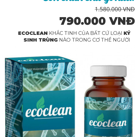
1.580.000 VNĐ
790.000 VNĐ
ECOCLEAN
KHẮC TINH CỦA BẤT CỨ LOẠI
KÝ
SINH TRÙNG
NÀO TRONG CƠ THỂ NGƯỜI