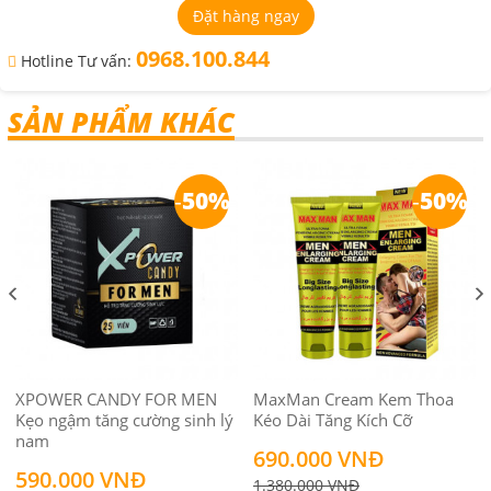
Đặt hàng ngay
0968.100.844
Hotline Tư vấn:
SẢN PHẨM KHÁC
-
50%
-
50%
XPOWER CANDY FOR MEN
MaxMan Cream Kem Thoa
Kẹo ngậm tăng cường sinh lý
Kéo Dài Tăng Kích Cỡ
nam
690.000 VNĐ
590.000 VNĐ
1.380.000 VNĐ