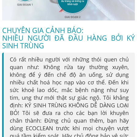
CHUYÊN GIA CẢNH BÁO:
NHIỀU NGƯỜI ĐÃ ĐẦU HÀNG BỞI KÝ
SINH TRÙNG
Có rất nhiều người với những thói quen chủ
quan như: Không rửa tay thường xuyên,
không để ý đến chế độ ăn uống, sử dụng
nhiều chất hoá học nạp vào cơ thể. Đến khi
sức khoẻ lao dốc, mắc bệnh nặng như suy
tim, ung thư mới thật sự giác ngộ. Tôi khẳng
định: KÝ SINH TRÙNG KHÔNG DỄ DÀNG LOẠI
BỎ! Tôi sẽ đưa ra cho các bạn lời khuyên
chân thành: Đừng chủ quan thêm, bạn hãy
dùng ECOCLEAN trước khi mọi chuyện vượt
quá tầm kiểm soát. Hãy chủ động bảo vệ sức