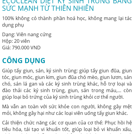
ECOCLEAN DIỆT KÝ SINH TRÙNG BẰNG
SỨC MẠNH TỪ THIÊN NHIÊN
100% không có thành phần hoá học, không mang lại tác
dụng phụ
Dạng: Viên nang cứng
Hộp: 20 viên
Giá: 790.000 VND
CÔNG DỤNG
Giúp tẩy giun, sán, ký sinh trùng: giúp tẩy giun đũa, giun
tóc, giun móc, giun kim, giun đũa chó mèo, giun lươn, sán
chó, sán lá gan và các ký sinh trùng khác, hỗ trợ loại và
đào thải các ký sinh trùng, giun, sán trong máu,… còn
giúp loại bỏ trứng của ký sinh trùng khỏi cơ thể người.
Mà vẫn an toàn với sức khỏe con người, không gây mệt
mỏi, không gây hại như các loại viên uống tẩy giun khác.
Cải thiện chức năng các cơ quan của cơ thể: Phục hồi hệ
tiêu hóa, tái tạo vi khuẩn tốt, giúp loại bỏ vi khuẩn xấu,