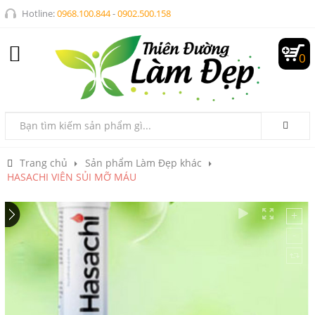
Hotline:
0968.100.844
-
0902.500.158
0
Trang chủ
Sản phẩm Làm Đẹp khác
HASACHI VIÊN SỦI MỠ MÁU