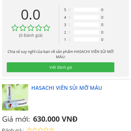
MÁU
0.0
5
0
4
0
3
0
2
0
(0 Đánh giá)
1
0
Chia sẻ suy nghĩ của bạn về sản phẩm HASACHI VIÊN SỦI MỠ
MÁU:
Viết đánh giá
HASACHI VIÊN SỦI MỠ MÁU
Giá mới:
630.000 VNĐ
Đánh giá :