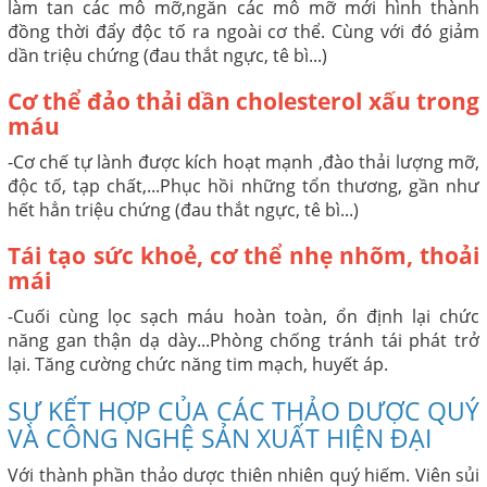
làm tan các mô mỡ,ngăn các mô mỡ mới hình thành
đồng thời đẩy độc tố ra ngoài cơ thể. Cùng với đó giảm
dần triệu chứng (đau thắt ngực, tê bì...)
Cơ thể đảo thải dần cholesterol xấu trong
máu
-Cơ chế tự lành được kích hoạt mạnh ,đào thải lượng mỡ,
độc tố, tạp chất,...Phục hồi những tổn thương, gần như
hết hẳn triệu chứng (đau thắt ngực, tê bì...)
Tái tạo sức khoẻ, cơ thể nhẹ nhõm, thoải
mái
-Cuối cùng lọc sạch máu hoàn toàn, ổn định lại chức
năng gan thận dạ dày...Phòng chống tránh tái phát trở
lại. Tăng cường chức năng tim mạch, huyết áp.
SỰ KẾT HỢP CỦA CÁC THẢO DƯỢC QUÝ
VÀ CÔNG NGHỆ SẢN XUẤT HIỆN ĐẠI
Với thành phần thảo dược thiên nhiên quý hiếm. Viên sủi