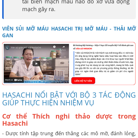
tai biến mạch máu não do xơ vữa động
mạch gây ra.
VIÊN SỦI MỠ MÁU HASACHI TRỊ MỠ MÁU - THẢI MỠ
GAN
HASACHI NỔI BẬT VỚI BỘ 3 TÁC ĐỘNG
GIÚP THỰC HIỆN NHIỆM VỤ
Cơ thể Thích nghi thảo dược trong
Hasachi
- Dược tính tập trung đến thẳng các mô mỡ, đánh lỏng,