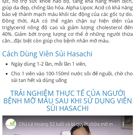
lực, hỗ trợ sức khỏe não bộ, tăng khả năng miễn dịch,
giúp da đẹp, chống lão hóa. Alpha Lipoic Acid có khả năng
bảo vệ thành mạch máu khỏi tác động của các gốc tự do.
Đồng thời, ALA có thể ngăn chặn sự hiện diện của
triglycerid nồng độ cao và giảm lượng cholesterol đến
40%. Giảm bớt trọng lượng cơ thể ở những người thừa
cân...đặc biệt còn giúp cho bệnh nhân mỡ máu.
Cách Dùng Viên Sủi Hasachi
Ngày dùng 1-2 lần, mỗi lần 1 viên,
Cho 1 viên vào 100-150ml nước sôi để nguội, chờ cho
sủi tan hết và dùng uống
TRẢI NGHIỆM THỰC TẾ CỦA NGƯỜI
BỆNH MỠ MÁU SAU KHI SỬ DỤNG VIÊN
SỦI HASACHI