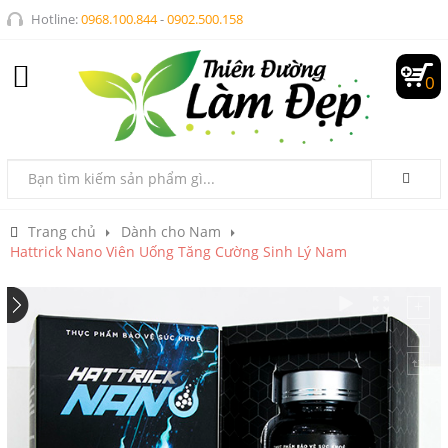
Hotline:
0968.100.844
-
0902.500.158
0
Trang chủ
Dành cho Nam
Hattrick Nano Viên Uống Tăng Cường Sinh Lý Nam