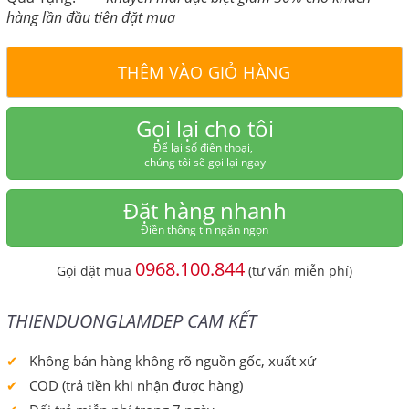
hàng lần đầu tiên đặt mua
THÊM VÀO GIỎ HÀNG
Gọi lại cho tôi
Để lại số điên thoại,
chúng tôi sẽ gọi lại ngay
Đặt hàng nhanh
Điền thông tin ngắn ngọn
0968.100.844
Gọi đặt mua
(tư vấn miễn phí)
THIENDUONGLAMDEP CAM KẾT
Không bán hàng không rõ nguồn gốc, xuất xứ
COD (trả tiền khi nhận được hàng)