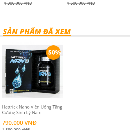
1.380.000 VNĐ
1.580.000 VNĐ
SẢN PHẨM ĐÃ XEM
-
50%
Hattrick Nano Viên Uống Tăng
Cường Sinh Lý Nam
790.000 VNĐ
1.580.000 VNĐ