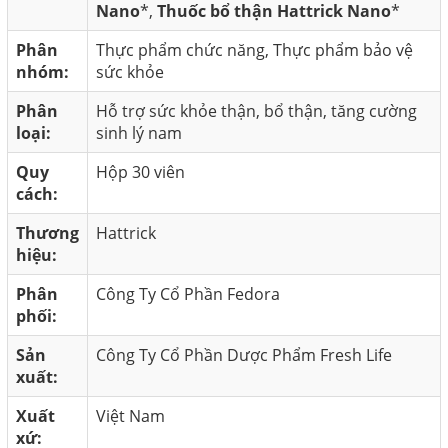
Nano
*,
Thuốc bổ thận Hattrick Nano
*
Phân
Thực phẩm chức năng, Thực phẩm bảo vệ
nhóm:
sức khỏe
Phân
Hỗ trợ sức khỏe thận, bổ thận, tăng cường
loại:
sinh lý nam
Quy
Hộp 30 viên
cách:
Thương
Hattrick
hiệu:
Phân
Công Ty Cổ Phần Fedora
phối:
Sản
Công Ty Cổ Phần Dược Phẩm Fresh Life
xuất:
Xuất
Việt Nam
xứ: