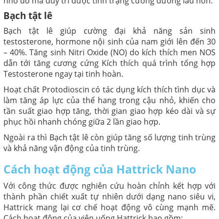
nhờ đó mà duy trì được tình trạng cương dương lâu hơn.
Bạch tật lê
Bạch tật lê giúp cường đại khả năng sản sinh
testosterone, hormone nội sinh của nam giới lên đến 30
– 40%. Tăng sinh Nitri Oxide (NO) do kích thích men NOS
dẫn tới tăng cương cứng Kích thích quá trình tổng hợp
Testosterone ngay tại tinh hoàn.
Hoạt chất Protodioscin có tác dụng kích thích tình dục và
làm tăng áp lực của thể hang trong cậu nhỏ, khiến cho
tần suất giao hợp tăng, thời gian giao hợp kéo dài và sự
phục hồi nhanh chóng giữa 2 lần giao hợp.
Ngoài ra thì Bạch tật lê còn giúp tăng số lượng tinh trùng
và khả năng vận động của tinh trùng.
Cách hoạt động của Hattrick Nano
Với công thức được nghiên cứu hoàn chỉnh kết hợp với
thành phần chiết xuất tự nhiên dưới dạng nano siêu vi,
Hattrick mang lại cơ chế hoạt động vô cùng mạnh mẽ.
Cách hoạt động của viên uống Hattrick bao gồm: