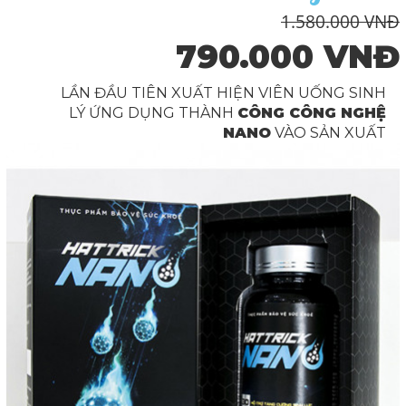
1.580.000 VNĐ
790.000 VNĐ
LẦN ĐẦU TIÊN XUẤT HIỆN VIÊN UỐNG SINH
LÝ ỨNG DỤNG THÀNH
CÔNG CÔNG NGHỆ
NANO
VÀO SẢN XUẤT