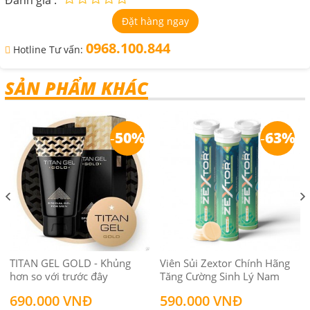
Đánh giá :
Đặt hàng ngay
0968.100.844
Hotline Tư vấn:
SẢN PHẨM KHÁC
-
50%
-
63%
TITAN GEL GOLD - Khủng
Viên Sủi Zextor Chính Hãng
hơn so với trước đây
Tăng Cường Sinh Lý Nam
690.000 VNĐ
590.000 VNĐ