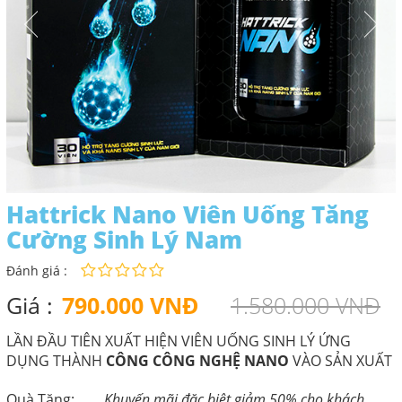
Hattrick Nano Viên Uống Tăng
Cường Sinh Lý Nam
Đánh giá :
Giá :
790.000 VNĐ
1.580.000 VNĐ
LẦN ĐẦU TIÊN XUẤT HIỆN VIÊN UỐNG SINH LÝ ỨNG
DỤNG THÀNH
CÔNG CÔNG NGHỆ NANO
VÀO SẢN XUẤT
Quà Tặng:
Khuyến mãi đặc biệt giảm 50% cho khách