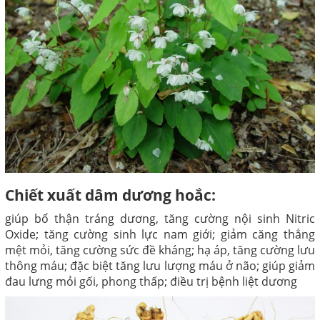
Chiết xuất dâm dương hoắc:
giúp bổ thận tráng dương, tăng cường nội sinh Nitric
Oxide; tăng cường sinh lực nam giới; giảm căng thẳng
mệt mỏi, tăng cường sức đề kháng; hạ áp, tăng cường lưu
thông máu; đặc biệt tăng lưu lượng máu ở não; giúp giảm
đau lưng mỏi gối, phong thấp; điều trị bệnh liệt dương