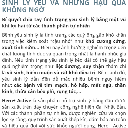
SINH LÝ YẾU VÀ NHỮNG HẬU QUẢ
KHÔNG NGỜ
Bí quyết chia tay tình trạng yếu sinh lý bằng một vũ
khí lợi hại từ các thành phần tự nhiên
Bệnh yếu sinh lý là tình trạng các quý ông gặp khó khăn
trong việc kiểm soát “cậu nhỏ” như
khó cương cứng,
xuất tinh sớm...
Điều này ảnh hưởng nghiêm trọng đến
chất lượng tình dục và quan trọng nhất là hạnh phúc gia
đình. Nếu tình trạng yếu sinh lý kéo dài có thể gây hậu
quả nghiêm trọng như
liệt dương, suy thận
thậm chí
là
vô sinh, hiếm muộn và rất khó điều trị
. Bên cạnh đó,
yếu sinh lý dẫn đến dễ mắc nhiều bệnh nguy hiểm
như:
các bệnh về tim mạch, hô hấp, mất ngủ, thần
kinh, thừa cân béo phì, rụng tóc,…
Hero+ Active
là sản phẩm hỗ trợ sinh lý hàng đầu được
sản xuất trên dây chuyền công nghệ hiện đại Nhật Bản.
Với các thành phần tự nhiên, được nghiên cứu và chọn
lọc kỹ càng, quy trình sản xuất khép kín, đảm bảo an toàn
và hiệu quả đối với sức khỏe người dùng. Hero+ Active