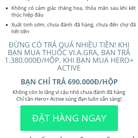
Không có cảm giác thăng hoa, thỏa mãn sau khi kết
thúc hiệp đấu
Xuất tinh sớm, chưa đánh đã hàng, chưa đến chợ đã
hết tiền
ĐỪNG CÓ TRẢ QUÁ NHIỀU TIỀN! KHI
BẠN MUA THUỐC VI.A.GRA, BẠN TRẢ
1.380.000Đ/HỘP. KHI BẠN MUA HERO+
ACTIVE
BẠN CHỈ TRẢ 690.000Đ/HỘP
Không còn lo lắng vì cậu nhỏ chưa đánh đã hàng
Chỉ cần Hero+ Active súng đạn luôn sẵn sàng!
ĐẶT HÀNG NGAY