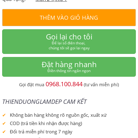
THÊM VÀO GIỎ HÀNG
Gọi lại cho tôi
Để lại số điên thoại,
chúng tôi sẽ gọi lại ngay
Đặt hàng nhanh
Điền thông tin ngắn ngọn
0968.100.844
Gọi đặt mua
(tư vấn miễn phí)
THIENDUONGLAMDEP CAM KẾT
Không bán hàng không rõ nguồn gốc, xuất xứ
COD (trả tiền khi nhận được hàng)
Đổi trả miễn phí trong 7 ngày