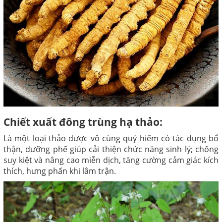
Chiết xuất đông trùng hạ thảo:
Là một loại thảo dược vô cùng quý hiếm có tác dụng bổ
thận, dưỡng phế giúp cải thiện chức năng sinh lý; chống
suy kiệt và nâng cao miễn dịch, tăng cường cảm giác kích
thích, hưng phấn khi lâm trận.