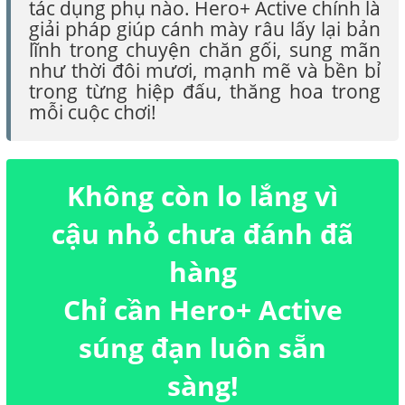
tác dụng phụ nào. Hero+ Active chính là
giải pháp giúp cánh mày râu lấy lại bản
lĩnh trong chuyện chăn gối, sung mãn
như thời đôi mươi, mạnh mẽ và bền bỉ
trong từng hiệp đấu, thăng hoa trong
mỗi cuộc chơi!
Không còn lo lắng vì
cậu nhỏ chưa đánh đã
hàng
Chỉ cần Hero+ Active
súng đạn luôn sẵn
sàng!