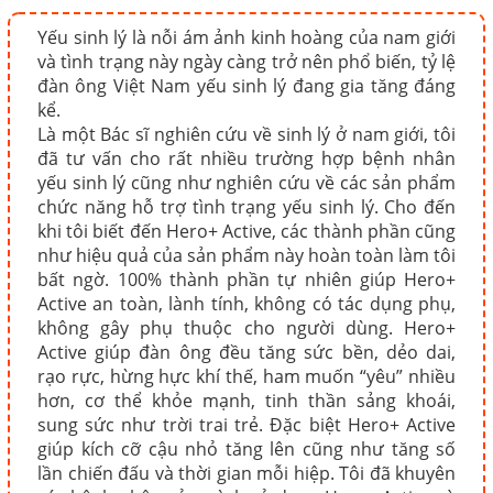
Yếu sinh lý là nỗi ám ảnh kinh hoàng của nam giới
và tình trạng này ngày càng trở nên phổ biến, tỷ lệ
đàn ông Việt Nam yếu sinh lý đang gia tăng đáng
kể.
Là một Bác sĩ nghiên cứu về sinh lý ở nam giới, tôi
đã tư vấn cho rất nhiều trường hợp bệnh nhân
yếu sinh lý cũng như nghiên cứu về các sản phẩm
chức năng hỗ trợ tình trạng yếu sinh lý. Cho đến
khi tôi biết đến Hero+ Active, các thành phần cũng
như hiệu quả của sản phẩm này hoàn toàn làm tôi
bất ngờ. 100% thành phần tự nhiên giúp Hero+
Active an toàn, lành tính, không có tác dụng phụ,
không gây phụ thuộc cho người dùng. Hero+
Active giúp đàn ông đều tăng sức bền, dẻo dai,
rạo rực, hừng hực khí thế, ham muốn “yêu” nhiều
hơn, cơ thể khỏe mạnh, tinh thần sảng khoái,
sung sức như trời trai trẻ. Đặc biệt Hero+ Active
giúp kích cỡ cậu nhỏ tăng lên cũng như tăng số
lần chiến đấu và thời gian mỗi hiệp. Tôi đã khuyên