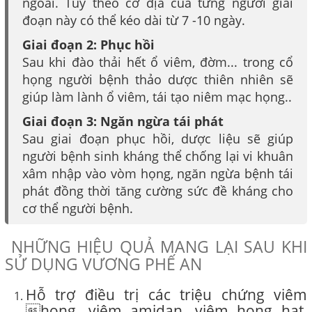
ngoài. Tùy theo cơ địa của từng người giai
đoạn này có thể kéo dài từ 7 -10 ngày.
Giai đoạn 2: Phục hồi
Sau khi đào thải hết ổ viêm, đờm... trong cổ
họng người bệnh thảo dược thiên nhiên sẽ
giúp làm lành ổ viêm, tái tạo niêm mạc họng..
Giai đoạn 3: Ngăn ngừa tái phát
Sau giai đoạn phục hồi, dược liệu sẽ giúp
người bệnh sinh kháng thể chống lại vi khuân
xâm nhập vào vòm họng, ngăn ngừa bệnh tái
phát đồng thời tăng cường sức đề kháng cho
cơ thể người bệnh.
NHỮNG HIỆU QUẢ MANG LẠI SAU KHI
SỬ DỤNG VƯƠNG PHẾ AN
Hỗ trợ điều trị các triệu chứng viêm
họng, viêm amidan, viêm họng hạt,