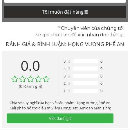
Tôi muốn đặt hàng!!!!
* Chuyên viên của chúng tôi
sẽ gọi cho bạn để xác nhận đơn hàng!
ĐÁNH GIÁ & BÌNH LUẬN:
HỌNG VƯƠNG PHẾ AN
GIẢI PHÁP HỖ TRỢ ĐIỀU TRỊ VIÊM HỌNG HẠT,
0.0
5
0
4
0
AMIDAN MÃN TÍNH
3
0
2
0
(0 Đánh giá)
1
0
Chia sẻ suy nghĩ của bạn về sản phẩm Họng Vương Phế An
Giải pháp hỗ trợ điều trị Viêm Họng Hạt, Amidan Mãn Tính:
Viết đánh giá