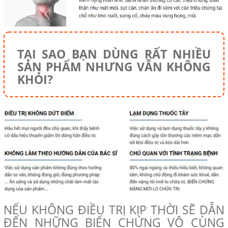
TẠI SAO BẠN DÙNG RẤT NHIỀU
SẢN PHẨM NHƯNG VẪN KHÔNG
KHỎI?
NẾU KHÔNG ĐIỀU TRỊ KỊP THỜI SẼ DẪN
ĐẾN NHỮNG BIẾN CHỨNG VÔ CÙNG