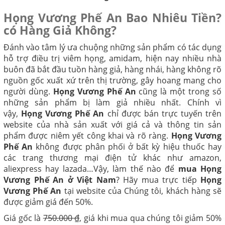
Họng Vương Phế An Bao Nhiêu Tiền?
có Hàng Giả Không?
Đánh vào tâm lý ưa chuộng những sản phẩm có tác dụng
hỗ trợ điều trị viêm họng, amidam, hiện nay nhiều nhà
buôn đã bắt đầu tuồn hàng giả, hàng nhái, hàng không rõ
nguồn gốc xuất xứ trên thị trường, gây hoang mang cho
người dùng.
Họng Vương Phế An
cũng là một trong số
những sản phẩm bị làm giả nhiều nhất. Chính vì
vậy,
Họng Vương Phế An
chỉ được bán trực tuyến trên
website của nhà sản xuất với giá cả và thông tin sản
phẩm được niêm yết công khai và rõ ràng.
Họng Vương
Phế An
không được phân phối ở bất kỳ hiệu thuốc hay
các trang thương mại điện tử khác như amazon,
aliexpress hay lazada…Vậy, làm thế nào để
mua Họng
Vương Phế An ở Việt Nam
? Hãy mua trực tiếp
Họng
Vương Phế An
tại website của Chúng tôi, khách hàng sẽ
được giảm giá đến 50%.
Giá gốc là
750.000 ₫
, giá khi mua qua chúng tôi giảm 50%