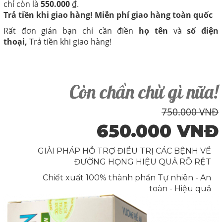
chỉ còn là
550.000
₫.
Trả tiền khi giao hàng! Miễn phí giao hàng toàn quốc
Rất đơn giản bạn chỉ cần điền
họ tên
và
số điện
thoại,
Trả tiền khi giao hàng!
Còn chần chừ gì nữa!
750.000 VNĐ
650.000 VNĐ
GIẢI PHÁP HỖ TRỢ ĐIỀU TRỊ CÁC BỆNH VỀ
ĐƯỜNG HỌNG HIỆU QUẢ RÕ RỆT
Chiết xuất 100% thành phần Tự nhiên - An
toàn - Hiệu quả