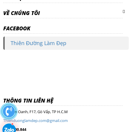
VỀ CHÚNG TÔI
FACEBOOK
Thiên Đường Làm Đẹp
THÔNG TIN LIÊN HỆ
Nguyễn Oanh, F17, Gò Vấp, TP H.C.M
Thienduonglamdep.com@gmail.com
0968.100.844