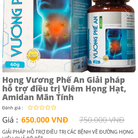
Họng Vương Phế An Giải pháp
hỗ trợ điều trị Viêm Họng Hạt,
Amidan Mãn Tính
Đánh giá :
Giá :
650.000 VNĐ
750.000 VNĐ
GIẢI PHÁP HỖ TRỢ ĐIỀU TRỊ CÁC BỆNH VỀ ĐƯỜNG HỌNG