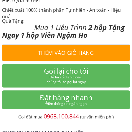
HIỆU QUẢ RÕ RỆT
Chiết xuất 100% thành phần Tự nhiên - An toàn - Hiệu
quả
Quà Tặng:
Mua 1 Liệu Trình
2 hộp Tặng
Ngay 1 hộp Viên Ngậm Ho
THÊM VÀO GIỎ HÀNG
Gọi lại cho tôi
Để lại số điên thoại,
chúng tôi sẽ gọi lại ngay
Đặt hàng nhanh
Điền thông tin ngắn ngọn
0968.100.844
Gọi đặt mua
(tư vấn miễn phí)