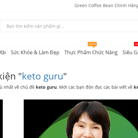
Green Coffee Bean Chính Hãn
NEW
H
Mãi
Sức Khỏe & Làm Đẹp
Thực Phẩm Chức Năng
Siêu G
kiện "
keto guru
"
ủ nhất về chủ đề
keto guru
. Mời các bạn đón đọc các bài viết về
k