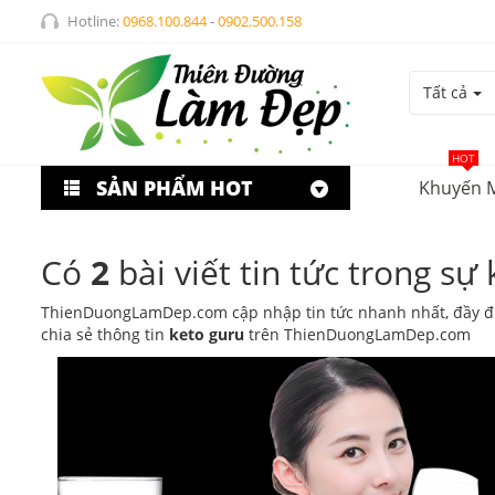
Hotline:
0968.100.844
-
0902.500.158
Tất cả
HOT
SẢN PHẨM HOT
Khuyến 
Có
2
bài viết tin tức trong sự 
ThienDuongLamDep.com cập nhập tin tức nhanh nhất, đầy đ
chia sẻ thông tin
keto guru
trên ThienDuongLamDep.com