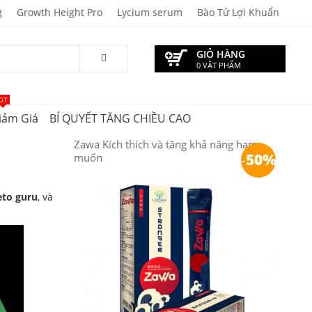
g
Growth Height Pro
Lycium serum
Bào Tử Lợi Khuẩn
GIỎ HÀNG
0 VẬT PHẨM
OT
iảm Giá
BÍ QUYẾT TĂNG CHIỀU CAO
Zawa Kích thích và tăng khả năng ham
-
50%
muốn
eto guru
, và