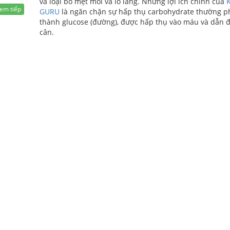
và loại bỏ mệt mỏi và lo lắng. Nhưng lợi ích chính của
em tiếp
GURU
là ngăn chặn sự hấp thụ carbohydrate thường p
thành glucose (đường), được hấp thụ vào máu và dẫn 
cân.