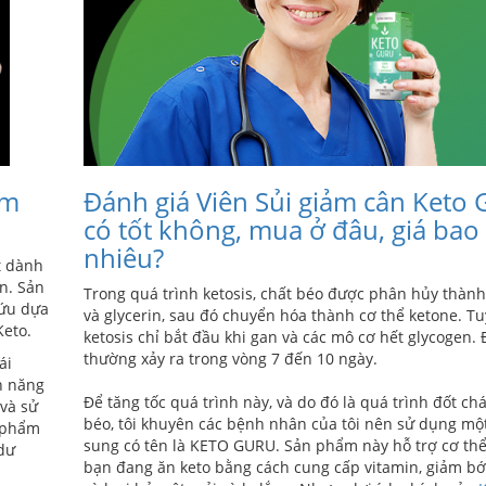
ảm
Đánh giá Viên Sủi giảm cân Keto 
có tốt không, mua ở đâu, giá bao
nhiêu?
t dành
n. Sản
Trong quá trình ketosis, chất béo được phân hủy thành
cứu dựa
và glycerin, sau đó chuyển hóa thành cơ thể ketone. Tu
Keto.
ketosis chỉ bắt đầu khi gan và các mô cơ hết glycogen. 
thường xảy ra trong vòng 7 đến 10 ngày.
ái
h năng
Để tăng tốc quá trình này, và do đó là quá trình đốt ch
 và sử
béo, tôi khuyên các bệnh nhân của tôi nên sử dụng mộ
n phẩm
sung có tên là KETO GURU. Sản phẩm này hỗ trợ cơ thể
 dư
bạn đang ăn keto bằng cách cung cấp vitamin, giảm bớ