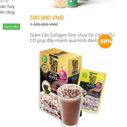
KETO
hân hủy
đến tăng
590.000 VNĐ
1.580.000 VNĐ
Xem tiếp
Giảm Cân Collagen Slim chứa CA CAO HỮU
-
50%
CƠ giúp đẩy nhanh quá trình đánh tan mỡ