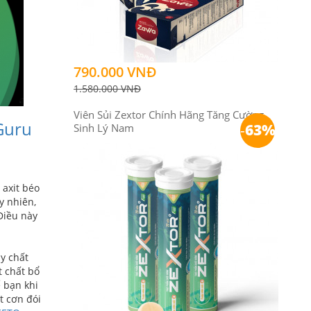
790.000 VNĐ
1.580.000 VNĐ
Viên Sủi Zextor Chính Hãng Tăng Cường
Guru
-
63%
Sinh Lý Nam
 axit béo
y nhiên,
Điều này
áy chất
t chất bổ
 bạn khi
t cơn đói