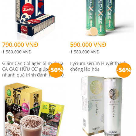
790.000 VNĐ
590.000 VNĐ
1.580.000 VNĐ
1.580.000 VNĐ
Giảm Cân Collagen Slim chứa
Lycium serum Huyết thanh
-
50%
-
56%
CA CAO HỮU CƠ giúp đẩy
chống lão hóa
nhanh quá trình đánh tan mỡ