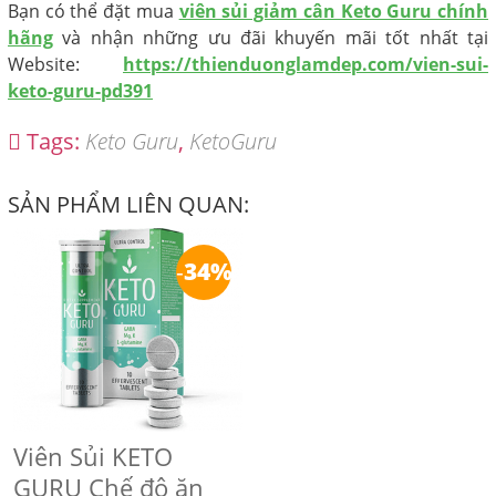
Bạn có thể đặt mua
viên sủi giảm cân Keto Guru chính
hãng
và nhận những ưu đãi khuyến mãi tốt nhất tại
Website:
https://thienduonglamdep.com/vien-sui-
keto-guru-pd391
Tags:
Keto Guru
,
KetoGuru
SẢN PHẨM LIÊN QUAN:
-
34%
Viên Sủi KETO
GURU Chế độ ăn