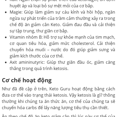
huyết áp và loại bỏ sự mệt mỏi của cơ bắp.
Magie: Giúp làm giảm sự cáu kỉnh và hồi hộp, ngăn
ngừa sự phát triển của trầm cảm thường xảy ra trong
chế độ ăn giảm cân Keto. Giảm đau đầu và cải thiện
sự tập trung, thư giãn cơ bắp.
Vitamin nhóm B: Hỗ trợ sự khỏe mạnh của tim mạch,
cơ quan tiêu hóa, giảm mức cholesterol. Cải thiện
chuyển hóa muối – nước do đó giúp giảm sưng và
giảm kích thước của cơ thể.
Axit amininutyric: Giúp thư giãn đầu óc, giảm căng
thẳng trong quá trình ketosis.
Cơ chế hoạt động
Như đã đề cập ở trên, Keto Guru hoạt động bằng cách
đưa cơ thể vào trạng thái ketosis. Vậy ketosis là gì? thông
thường khi chúng ta ăn thức ăn, cơ thể của chúng ta sẽ
chuyển hóa carbs để lấy năng lượng tiêu thụ cần thiết.
Ăn theo chế độ ăn keto giảm cân thì lúc này cơ thể của