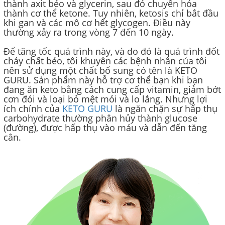
thành axit béo và glycerin, sau đó chuyển hóa
thành cơ thể ketone. Tuy nhiên, ketosis chỉ bắt đầu
khi gan và các mô cơ hết glycogen. Điều này
thường xảy ra trong vòng 7 đến 10 ngày.
Để tăng tốc quá trình này, và do đó là quá trình đốt
cháy chất béo, tôi khuyên các bệnh nhân của tôi
nên sử dụng một chất bổ sung có tên là KETO
GURU. Sản phẩm này hỗ trợ cơ thể bạn khi bạn
đang ăn keto bằng cách cung cấp vitamin, giảm bớt
cơn đói và loại bỏ mệt mỏi và lo lắng. Nhưng lợi
ích chính của
KETO GURU
là ngăn chặn sự hấp thụ
carbohydrate thường phân hủy thành glucose
(đường), được hấp thụ vào máu và dẫn đến tăng
cân.