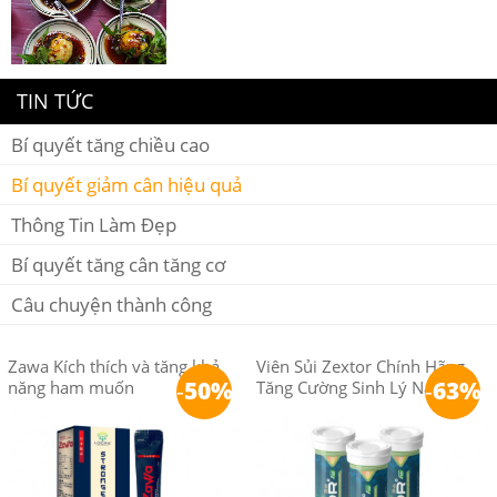
TIN TỨC
Bí quyết tăng chiều cao
Bí quyết giảm cân hiệu quả
Thông Tin Làm Đẹp
Bí quyết tăng cân tăng cơ
Câu chuyện thành công
Zawa Kích thích và tăng khả
Viên Sủi Zextor Chính Hãng
-
50%
-
63%
năng ham muốn
Tăng Cường Sinh Lý Nam