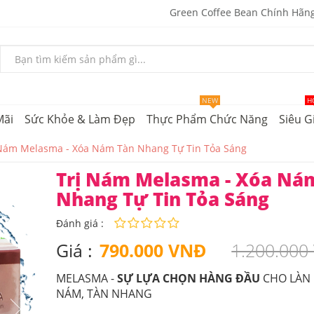
Green Coffee Bean Chính Hãn
NEW
H
Mãi
Sức Khỏe & Làm Đẹp
Thực Phẩm Chức Năng
Siêu G
 Nám Melasma - Xóa Nám Tàn Nhang Tự Tin Tỏa Sáng
Trị Nám Melasma - Xóa Ná
Nhang Tự Tin Tỏa Sáng
Đánh giá :
Giá :
790.000 VNĐ
1.200.000
MELASMA -
SỰ LỰA CHỌN HÀNG ĐẦU
CHO LÀN 
NÁM, TÀN NHANG