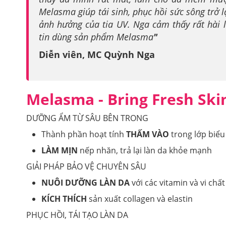
Melasma giúp tái sinh, phục hồi sức sông trở l
ảnh hưởng của tia UV. Nga cảm thấy rất hài 
tin dùng sản phẩm Melasma
"
Diễn viên, MC Quỳnh Nga
Melasma - Bring Fresh Sk
DƯỠNG ẨM TỪ SÂU BÊN TRONG
Thành phần hoạt tính
THẤM VÀO
trong lớp biểu
LÀM MỊN
nếp nhăn, trả lại làn da khỏe mạnh
GIẢI PHÁP BẢO VỆ CHUYÊN SÂU
NUÔI DƯỠNG LÀN DA
với các vitamin và vi chấ
KÍCH THÍCH
sản xuất collagen và elastin
PHỤC HỒI, TÁI TẠO LÀN DA