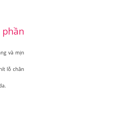
 phần
sáng và mịn
hít lỗ chân
da.