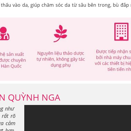
thấu vào da, giúp chăm sóc da từ sâu bên trong, bù đắp
IÊN QUỲNH NGA
ng như
rất rõ
Nga cảm
t hơn.