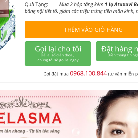
Quà Tặng:
Mua 2 hộp tặng kèm
1 lọ Ataxavi 
bằng nội tiết tố, giảm các triệu trứng tiền mãn kinh,
THÊM VÀO GIỎ HÀNG
Gọi lại cho tôi
Đặt hàng 
Để lại số điên thoại,
Điền thông tin ng
chúng tôi sẽ gọi lại ngay
0968.100.844
Gọi đặt mua
(tư vấn miễn p