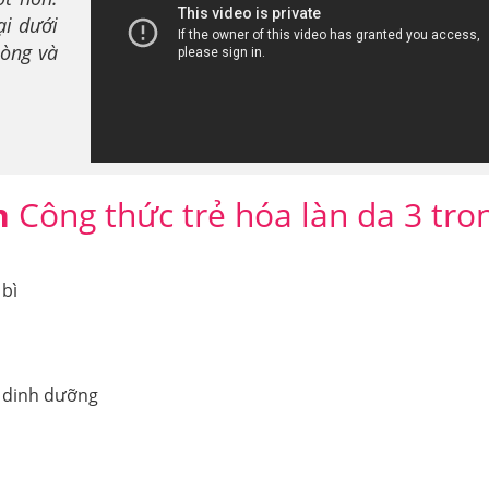
ại dưới
lòng và
in
Công thức trẻ hóa làn da 3 tro
 bì
t dinh dưỡng