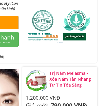
Beauty
(Cân
 mãn kinh)
nhanh
ắn ngọn
hí)
Trị Nám Melasma -
Xóa Nám Tàn Nhang
Tự Tin Tỏa Sáng
1.200.000 VNĐ
Giá mới:
790.000 VNĐ