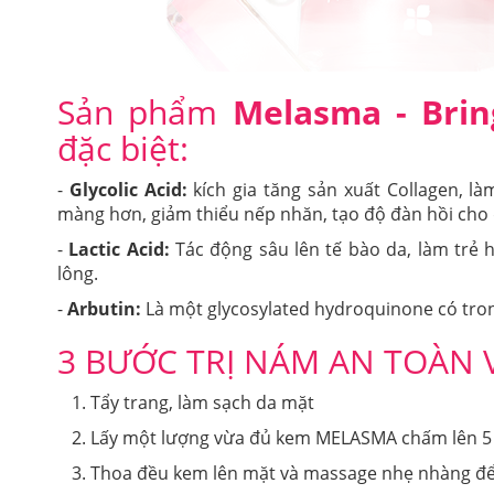
Sản phẩm
Melasma - Brin
đặc biệt:
-
Glycolic Acid:
kích gia tăng sản xuất Collagen, là
màng hơn, giảm thiểu nếp nhăn, tạo độ đàn hồi cho 
-
Lactic Acid:
Tác động sâu lên tế bào da, làm trẻ h
lông.
-
Arbutin:
Là một glycosylated hydroquinone có tron
3 BƯỚC TRỊ NÁM AN TOÀN 
Tẩy trang, làm sạch da mặt
Lấy một lượng vừa đủ kem MELASMA chấm lên 5
Thoa đều kem lên mặt và massage nhẹ nhàng đ