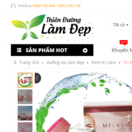
Hotline:
0968.100.844
-
0902.500.158
Tất cả
HOT
SẢN PHẨM HOT
Khuyến 
Trang chủ
Dưỡng da Làm đẹp
Kem trị nám
Trị