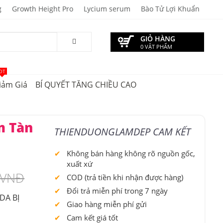
g
Growth Height Pro
Lycium serum
Bào Tử Lợi Khuẩn
GIỎ HÀNG
0 VẬT PHẨM
OT
iảm Giá
BÍ QUYẾT TĂNG CHIỀU CAO
m Tàn
THIENDUONGLAMDEP CAM KẾT
Không bán hàng không rõ nguồn gốc,
xuất xứ
 VNĐ
COD (trả tiền khi nhận được hàng)
Đổi trả miễn phí trong 7 ngày
DA BỊ
Giao hàng miễn phí gửi
Cam kết giá tốt