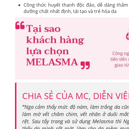
Công thức huyết thanh độc đáo, dễ dàng thẩm 
dưỡng chất nhất định, tái tạo và trẻ hóa da
CHIA SẺ CỦA MC, DIỄN V
"
Nga cảm thấy mức độ nám, làm trắng da cũ
làm mờ vết châm chim, vết nhăn ở duôi mắt 
rệt. Sau tẩy trang và sử dụng Melasma thì 
thấy da mình rất mát, làm cho da mềm mượ