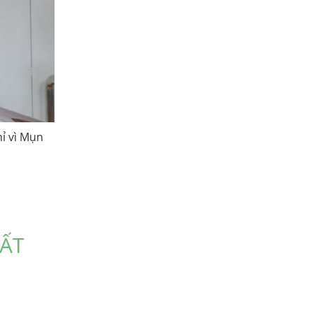
hỉ vì Mụn
HẤT