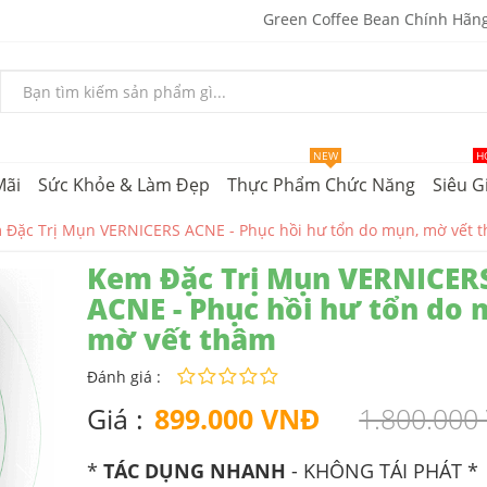
Green Coffee Bean Chính Hãn
NEW
H
Mãi
Sức Khỏe & Làm Đẹp
Thực Phẩm Chức Năng
Siêu G
 Đặc Trị Mụn VERNICERS ACNE - Phục hồi hư tổn do mụn, mờ vết 
Kem Đặc Trị Mụn VERNICER
ACNE - Phục hồi hư tổn do 
mờ vết thâm
Đánh giá :
Giá :
899.000 VNĐ
1.800.000
*
TÁC DỤNG NHANH
- KHÔNG TÁI PHÁT *