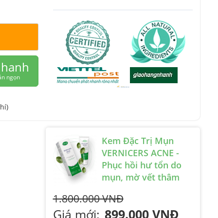
nhanh
ắn ngọn
hí)
Kem Đặc Trị Mụn
VERNICERS ACNE -
Phục hồi hư tổn do
mụn, mờ vết thâm
1.800.000 VNĐ
Giá mới:
899.000 VNĐ