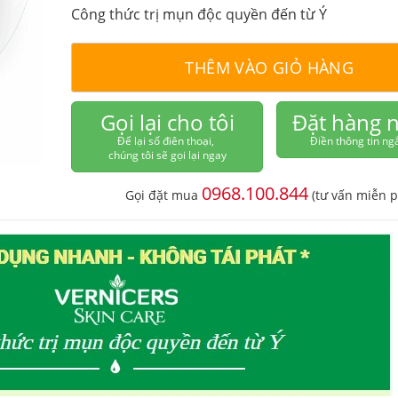
Công thức trị mụn độc quyền đến từ Ý
THÊM VÀO GIỎ HÀNG
Gọi lại cho tôi
Đặt hàng 
Để lại số điên thoại,
Điền thông tin ng
chúng tôi sẽ gọi lại ngay
0968.100.844
Gọi đặt mua
(tư vấn miễn p