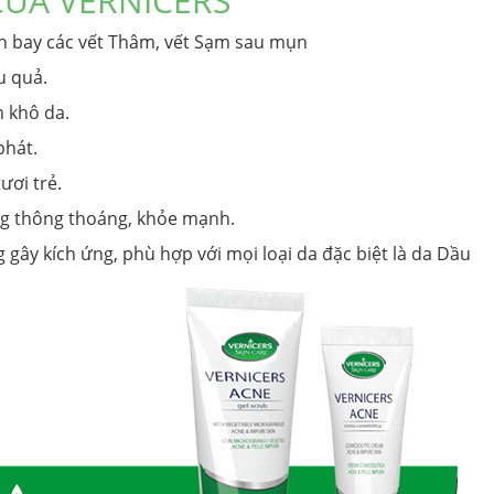
CỦA VERNICERS
h bay các vết Thâm, vết Sạm sau mụn
u quả.
 khô da.
phát.
ươi trẻ.
ông thông thoáng, khỏe mạnh.
 gây kích ứng, phù hợp với mọi loại da đặc biệt là da Dầu