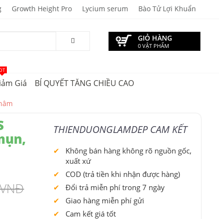
g
Growth Height Pro
Lycium serum
Bào Tử Lợi Khuẩn
GIỎ HÀNG
0 VẬT PHẨM
OT
iảm Giá
BÍ QUYẾT TĂNG CHIỀU CAO
thâm
S
THIENDUONGLAMDEP CAM KẾT
mụn,
Không bán hàng không rõ nguồn gốc,
xuất xứ
COD (trả tiền khi nhận được hàng)
 VNĐ
Đổi trả miễn phí trong 7 ngày
Giao hàng miễn phí gửi
Cam kết giá tốt