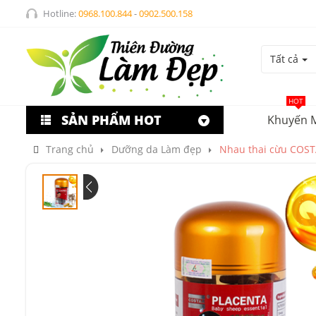
Hotline:
0968.100.844
-
0902.500.158
Tất cả
HOT
SẢN PHẨM HOT
Khuyến 
Trang chủ
Dưỡng da Làm đẹp
Nhau thai cừu COS