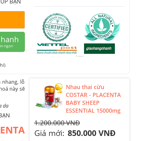
IÚP BẠN
nhanh
ắn ngọn
hí)
 nhang, lỗ
Nhau thai cừu
hoá này sẽ
COSTAR - PLACENTA
BABY SHEEP
a da
ESSENTIAL 15000mg
 BẠN
1.200.000 VNĐ
ENTA
Giá mới:
850.000 VNĐ