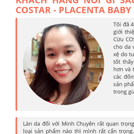
COSTAR - PLACENTA BABY
Tôi đã 
giới th
Cừu CO
cho da 
xệ do t
tốt thấ
hơn và 
các đốm
sản phẩ
trong g
Làn da đối với Minh Chuyên rất quan trọng
loại sản phẩm nào thì mình rất cẩn trọng