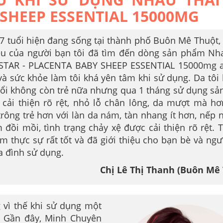
 SHEEP ESSENTIAL 15000MG
47 tuổi hiện đang sống tại thành phố Buôn Mê Thuột,
iệu của người bạn tôi đã tìm đến dòng sản phẩm Nh
STAR - PLACENTA BABY SHEEP ESSENTIAL 15000mg a
và sức khỏe làm tôi khá yên tâm khi sử dụng. Da tôi 
uổi không còn trẻ nữa nhưng qua 1 tháng sử dụng s
y cải thiện rõ rệt, nhỏ lỗ chân lông, da mượt mà hơ
trông trẻ hơn với làn da nám, tàn nhang ít hơn, nếp 
 đồi mồi, tình trạng chảy xệ được cải thiện rõ rệt. T
m thực sự rất tốt và đã giới thiệu cho bạn bè và ngư
ia đình sử dụng.
Chị Lê Thị Thanh (Buôn Mê
 vì thế khi sử dụng một
. Gần đây, Minh Chuyên