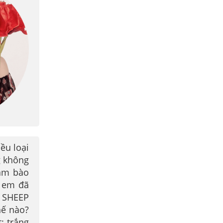
ều loại
g không
làm bào
g em đã
 SHEEP
hế nào?
: trắng