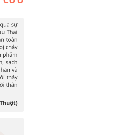
 qua sự
au Thai
n toàn
bị chảy
ản phẩm
n, sạch
nhăn và
ôi thấy
ời thân
 Thuột)