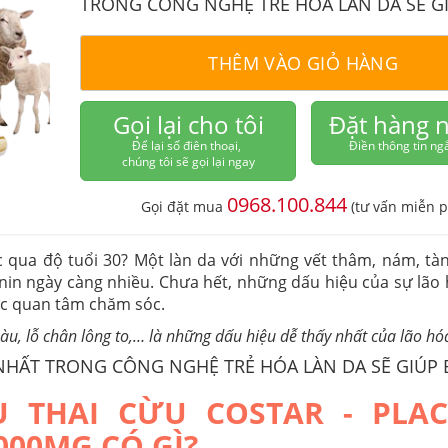
TRONG CÔNG NGHỆ TRẺ HÓA LÀN DA SẼ G
THÊM VÀO GIỎ HÀNG
Gọi lại cho tôi
Đặt hàng 
Để lại số điên thoại,
Điền thông tin ng
chúng tôi sẽ gọi lại ngay
0968.100.844
Gọi đặt mua
(tư vấn miễn p
c qua độ tuổi 30? Một làn da với những vết thâm, nám, tàn
nin ngày càng nhiều. Chưa hết, những dấu hiệu của sự lão 
ợc quan tâm chăm sóc.
àu, lỗ chân lông to,… là những dấu hiệu dễ thấy nhất của lão hó
 NHẤT TRONG CÔNG NGHỆ TRẺ HÓA LÀN DA SẼ GIÚP
 THAI CỪU COSTAR - PLAC
000MG CÓ GÌ?