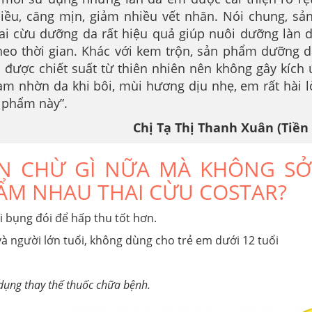
iều, căng mịn, giảm nhiều vết nhăn. Nói chung, s
ai cừu dưỡng da rất hiệu quả giúp nuôi dưỡng làn 
eo thời gian. Khác với kem trộn, sản phẩm dưỡng 
u được chiết suất từ thiên nhiên nên không gây kích 
àm nhờn da khi bôi, mùi hương dịu nhẹ, em rất hài l
n phẩm này”.
Chị Tạ Thị Thanh Xuân (Tiền
N CHỪ GÌ NỮA MÀ KHÔNG S
ẨM NHAU THAI CỪU COSTAR?
i bụng đói để hấp thu tốt hơn.
 người lớn tuổi, không dùng cho trẻ em dưới 12 tuổi
dụng thay thế thuốc chữa bệnh.