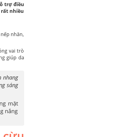
ỗ trợ điều
 rất nhiều
m nếp nhăn,
ng vai trò
ng giúp da
n nhang
ắng sáng
ắng mặt
ng nắng
 CỪU