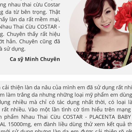
ng nhau thai cừu Costar
g da từ bên trọng. Thật
thấy làn da rất mềm mại,
Nhau Thai Cừu COSTAR -
 Chuyên thấy rất hiệu
ớt hẳn. Chuyên cũng đã
và sử dụng.
Ca sỹ Minh Chuyên
 cải thiện làn da nâu của mình em đã sử dụng rất nhi
m làm trắng da nhưng những loại mỹ phẩm em dùn
dụng nhiều mà chỉ có tác dụng nhất thời, có loại 
rất nhiều. Vào một lần tình cờ tìm hiểu trên mạn
ản phẩm Nhau Thai Cừu COSTAR - PLACENTA BABY
AL 15000mg, em đành liều dùng thử xem kết quả t
mới sử dụng nhưng làn da em được cải thiện rõ rệt