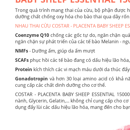
Trong quá trình mang thai của cừu, bộ phận được hì
dưỡng chất chống oxy hóa cho bào thai qua dây rốn 
NHAU THAI CỪU COSTAR - PLACENTA BABY SHEEP E
Coenzyme Q10
chống các gốc tự do, ngăn chặn quá
ngăn chặn sự phát triển của các tế bào Melanin - n
NMFs
- Dưỡng ẩm, giúp da ẩm mượt
SCAFs
phục hồi các tế bào đang có dấu hiệu lão hóa
Protein
kích thích các vi mạch máu dưới da thúc đẩy 
Gonadotropin
và hơn 30 loại amino acid có khả n
cung cấp các chất dinh dưỡng cho cơ thể.
COSTAR - PLACENTA BABY SHEEP ESSENTIAL 15000
nành, Glycerin, Gelatin,... không chỉ cung cấp cho c
dụng đẩy lùi các dấu hiệu lão hóa, mang đến cho b