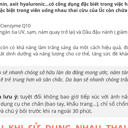
in, axit hyaluronic…có công dụng đặc biết trong việc h
đặc biệt trong viên uống nhau thai cừu của Úc còn chứa
, Cienzyme Q10
 ngăn tia UV, sạm, nám quay trở lại) và Dầu đậu nành ( giả
 còn có khả năng làm trắng sáng da một cách hiệu quả, đó
hất dinh dưỡng và năng lượng cho cơ thể, tăng sức đề khá
n sẽ nhanh chóng sở hữu làn da đáng mong ước, nám tà
sẽ trẻ trung hơn và săn chắc. Da bạn sẽ nhanh chóng tr
n lưu ý:
tuyệt đối không bao giờ tiếp xúc với ánh n
dụng cụ che chắn (bao tay, khẩu trang…), chỉ số chố
à chú ý bôi trước khi ra ngoài 30 phút.
U KHI SỬ DỤNG NHAU THAI