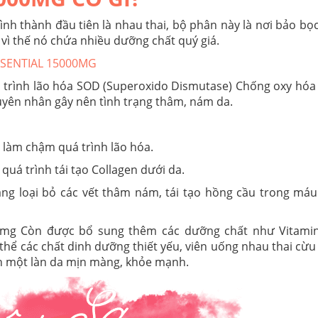
nh thành đầu tiên là nhau thai, bộ phân này là nơi bảo bọ
vì thế nó chứa nhiều dưỡng chất quý giá.
SSENTIAL 15000MG
 trình lão hóa SOD (Superoxido Dismutase) Chống oxy hóa
guyên nhân gây nên tình trạng thâm, nám da.
, làm chậm quá trình lão hóa.
quá trình tái tạo Collagen dưới da.
ăng loại bỏ các vết thâm nám, tái tạo hồng cầu trong má
mg Còn được bổ sung thêm các dưỡng chất như Vitamin
ơ thể các chất dinh dưỡng thiết yếu, viên uống nhau thai cừu
ạn một làn da mịn màng, khỏe mạnh.