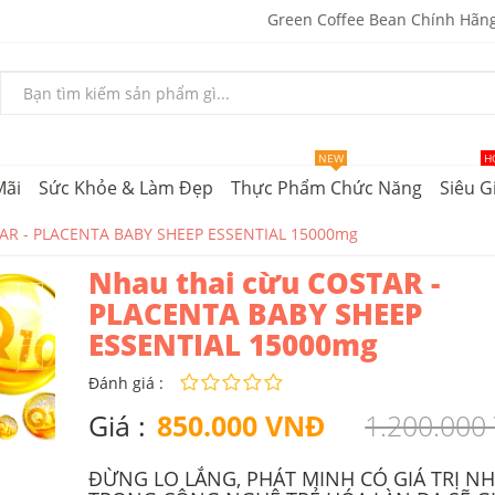
Green Coffee Bean Chính Hãn
NEW
H
Mãi
Sức Khỏe & Làm Đẹp
Thực Phẩm Chức Năng
Siêu G
TAR - PLACENTA BABY SHEEP ESSENTIAL 15000mg
Nhau thai cừu COSTAR -
PLACENTA BABY SHEEP
ESSENTIAL 15000mg
Đánh giá :
Giá :
850.000 VNĐ
1.200.000
ĐỪNG LO LẮNG, PHÁT MINH CÓ GIÁ TRỊ N