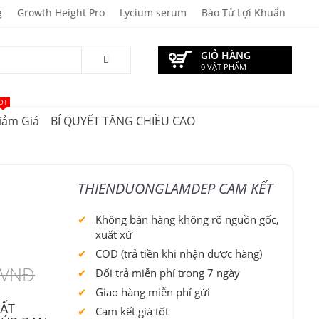
g
Growth Height Pro
Lycium serum
Bào Tử Lợi Khuẩn
GIỎ HÀNG
0 VẬT PHẨM
OT
iảm Giá
BÍ QUYẾT TĂNG CHIỀU CAO
THIENDUONGLAMDEP CAM KẾT
Không bán hàng không rõ nguồn gốc,
xuất xứ
COD (trả tiền khi nhận được hàng)
 VNĐ
Đổi trả miễn phí trong 7 ngày
Giao hàng miễn phí gửi
HẤT
Cam kết giá tốt