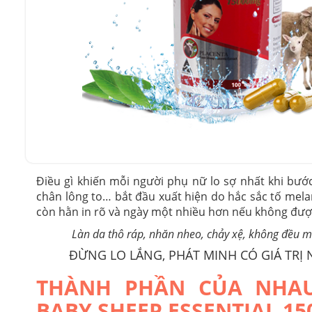
Điều gì khiến mỗi người phụ nữ lo sợ nhất khi bướ
chân lông to… bắt đầu xuất hiện do hắc sắc tố mela
còn hằn in rõ và ngày một nhiều hơn nếu không đư
Làn da thô ráp, nhăn nheo, chảy xệ, không đều m
ĐỪNG LO LẮNG, PHÁT MINH CÓ GIÁ TRỊ
THÀNH PHẦN CỦA NHAU
BABY SHEEP ESSENTIAL 15