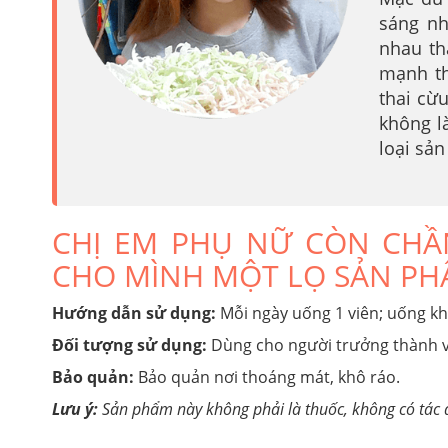
sáng nh
nhau th
mạnh th
thai cừ
không l
loại sả
CHỊ EM PHỤ NỮ CÒN CHẦ
CHO MÌNH MỘT LỌ SẢN PH
Hướng dẫn sử dụng:
Mỗi ngày uống 1 viên; uống kh
Đối tượng sử dụng:
Dùng cho người trưởng thành và
Bảo quản:
Bảo quản nơi thoáng mát, khô ráo.
Lưu ý:
Sản phẩm này không phải là thuốc, không có tác 