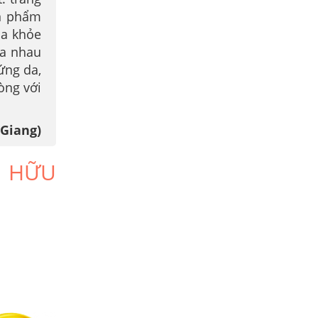
ản phẩm
da khỏe
da nhau
ứng da,
òng với
 Giang)
Ở HỮU