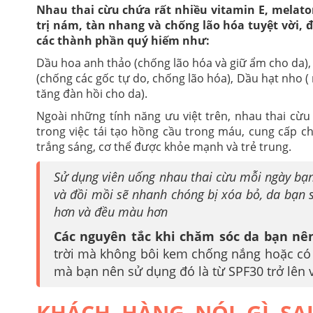
Nhau thai cừu chứa rất nhiều vitamin E, melaton
trị nám, tàn nhang và chống lão hóa tuyệt vời, 
các thành phần quý hiếm như:
Dầu hoa anh thảo (chống lão hóa và giữ ẩm cho da)
(chống các gốc tự do, chống lão hóa), Dầu hạt nho (
tăng đàn hồi cho da).
Ngoài những tính năng ưu việt trên, nhau thai cừu
trong việc tái tạo hồng cầu trong máu, cung cấp c
trắng sáng, cơ thể được khỏe mạnh và trẻ trung.
Sử dụng viên uống nhau thai cừu mỗi ngày bạ
và đồi mồi sẽ nhanh chóng bị xóa bỏ, da bạn 
hơn và đều màu hơn
Các nguyên tắc khi chăm sóc da bạn nê
trời mà không bôi kem chống nắng hoặc có 
mà bạn nên sử dụng đó là từ SPF30 trở lên v
KHÁCH HÀNG NÓI GÌ SA