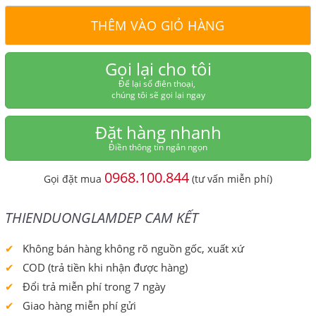
THÊM VÀO GIỎ HÀNG
Gọi lại cho tôi
Để lại số điên thoại,
chúng tôi sẽ gọi lại ngay
Đặt hàng nhanh
Điền thông tin ngắn ngọn
0968.100.844
Gọi đặt mua
(tư vấn miễn phí)
THIENDUONGLAMDEP CAM KẾT
Không bán hàng không rõ nguồn gốc, xuất xứ
COD (trả tiền khi nhận được hàng)
Đổi trả miễn phí trong 7 ngày
Giao hàng miễn phí gửi