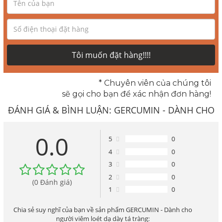
Tôi muốn đặt hàng!!!!
* Chuyên viên của chúng tôi
sẽ gọi cho bạn để xác nhận đơn hàng!
ĐÁNH GIÁ & BÌNH LUẬN:
GERCUMIN - DÀNH CHO
NGƯỜI VIÊM LOÉT DẠ DÀY TÁ TRÀNG
0.0
5
0
4
0
3
0
2
0
(0 Đánh giá)
1
0
Chia sẻ suy nghĩ của bạn về sản phẩm GERCUMIN - Dành cho
người viêm loét dạ dày tá tràng: