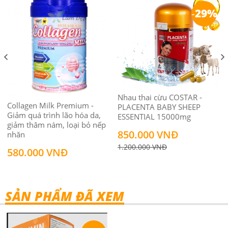
-
29%
Nhau thai cừu COSTAR -
Collagen Milk Premium -
PLACENTA BABY SHEEP
Giảm quá trình lão hóa da,
ESSENTIAL 15000mg
giảm thâm nám, loại bỏ nếp
850.000 VNĐ
nhăn
1.200.000 VNĐ
580.000 VNĐ
SẢN PHẨM ĐÃ XEM