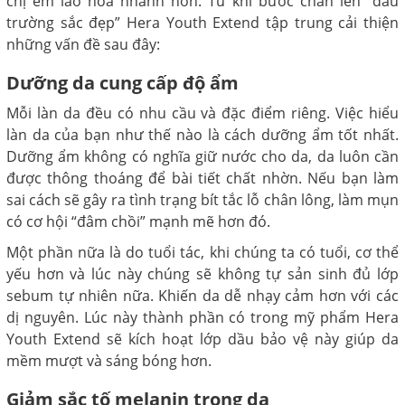
chị em lão hóa nhanh hơn. Từ khi bước chân lên “đấu
trường sắc đẹp” Hera Youth Extend tập trung cải thiện
những vấn đề sau đây:
Dưỡng da cung cấp độ ẩm
Mỗi làn da đều có nhu cầu và đặc điểm riêng. Việc hiểu
làn da của bạn như thế nào là cách dưỡng ẩm tốt nhất.
Dưỡng ẩm không có nghĩa giữ nước cho da, da luôn cần
được thông thoáng để bài tiết chất nhờn. Nếu bạn làm
sai cách sẽ gây ra tình trạng bít tắc lỗ chân lông, làm mụn
có cơ hội “đâm chồi” mạnh mẽ hơn đó.
Một phần nữa là do tuổi tác, khi chúng ta có tuổi, cơ thể
yếu hơn và lúc này chúng sẽ không tự sản sinh đủ lớp
sebum tự nhiên nữa. Khiến da dễ nhạy cảm hơn với các
dị nguyên. Lúc này thành phần có trong mỹ phẩm Hera
Youth Extend sẽ kích hoạt lớp dầu bảo vệ này giúp da
mềm mượt và sáng bóng hơn.
Giảm sắc tố melanin trong da