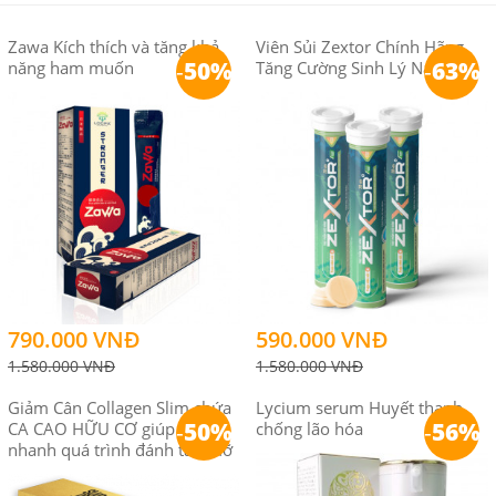
Zawa Kích thích và tăng khả
Viên Sủi Zextor Chính Hãng
-
50%
-
63%
năng ham muốn
Tăng Cường Sinh Lý Nam
790.000 VNĐ
590.000 VNĐ
1.580.000 VNĐ
1.580.000 VNĐ
Giảm Cân Collagen Slim chứa
Lycium serum Huyết thanh
-
50%
-
56%
CA CAO HỮU CƠ giúp đẩy
chống lão hóa
nhanh quá trình đánh tan mỡ