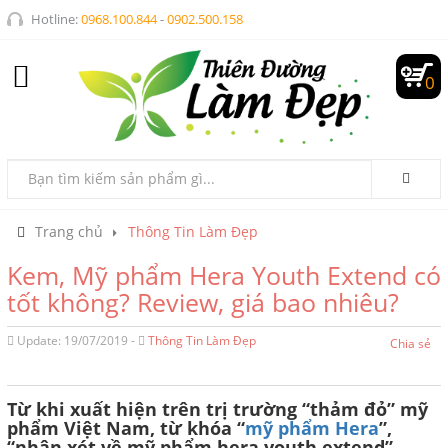
Hotline:
0968.100.844
-
0902.500.158
0
Trang chủ
Thông Tin Làm Đẹp
Kem, Mỹ phẩm Hera Youth Extend có
tốt không? Review, giá bao nhiêu?
Update: 19/07/2019 -
Thông Tin Làm Đẹp
Chia sẻ
Từ khi xuất hiện trên trị trường “thảm đỏ” mỹ
phẩm Việt Nam, từ khóa “
mỹ phẩm Hera
”,
“nhận xét về mỹ phẩm hera youth extend”,