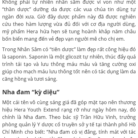
Không phải tự nhiên nhân sâm được ví von như một
“thần dược” dưỡng da được các vua chúa tin dùng tự
ngàn đời xưa. Giờ đây dược phẩm này đã được nghiên
cứu theo hàm lượng vừa đủ đối với cơ địa người dùng,
mỹ phẩm Hera hứa hẹn sẽ tung hoành khắp năm châu
bốn biển mang đến vẻ đẹp vạn người mê cho chị em.
Trong Nhân Sâm có “tiên dược” làm đẹp rất công hiệu đó
là saponin. Saponin là một glicozit tự nhiên, thúc đẩy quá
trình tái tạo và lưu thông máu máu và tăng cường oxi
giúp cho mạch máu lưu thông tốt nên có tác dụng làm da
căng hồng và tươi sáng.
Nha đam “kỳ diệu”
Một cái tên vô cùng sáng giá đã góp mặt tạo nên thương
hiệu Hera Youth Extend rạng rỡ như ngày hôm nay, đó
chính là Nha đam. Theo bác sỹ Trần Hữu Vinh, trưởng
phòng quản lý Y dược cổ truyền sở y tế tại thành phố Hồ
Chí Minh cho biết: “Nha đam có vị đắng, tính mát với tác