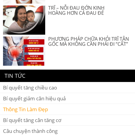
TRĨ – NỖI ĐAU ĐỚN KINH
HOÀNG HƠN CẢ ĐAU ĐẺ
PHƯƠNG PHÁP CHỮA KHỎI TRĨ TẬN
GỐC MÀ KHÔNG CẦN PHẢI ĐI “CẮT”
TIN TỨC
Bí quyết tăng chiều cao
Bí quyết giảm cân hiệu quả
Thông Tin Làm Đẹp
Bí quyết tăng cân tăng cơ
Câu chuyện thành công