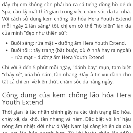
đây chị em không còn phải bỏ ra cả tiếng đồng hồ để đi
Spa, cầu kỳ mất thời gian trong việc chăm sóc da tại nhà.
Với cách sử dụng kem chống lão hóa Hera Youth Extend
mỗi ngày 2 lần sáng/ tối, chị em có thể “hô biến” làn da
của mình “đẹp như thiên sứ”:
Buổi sáng: rửa mặt – dưỡng ẩm Hera Youth Extend.
Buổi tối: : tẩy trang (bắt buộc, dù ở nhà hay ra ngoài)
– rửa mặt – dưỡng ẩm Hera Youth Extend
Chỉ với 3 đến 5 phút mỗi ngày, “đánh bay” mụn, tạm biệt
“chảy xệ”, xóa bỏ nám, tàn nhang. Đây là tin vui dành cho
tất cả chị em về kiến thức chăm sóc da hàng ngày.
Công dụng của kem chống lão hóa Hera
Youth Extend
Thời gian là tác nhân chính gây ra các tính trạng lão hóa,
chảy xệ, da khô, tàn nhang và nám. Đặc biệt với khí hậu
nóng ẩm nhiệt đới như ở Việt Nam lại càng khiến da của