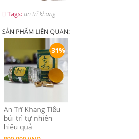
Tags:
an trĩ khang
SẢN PHẨM LIÊN QUAN:
-
31%
An Trĩ Khang Tiêu
búi trĩ tự nhiên
hiệu quả‎
890.000 VNĐ