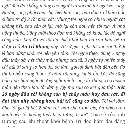
nghĩ đến đó chổng mông cho người ta soi mà tôi ngại vô cùng.
Nhưng cũng phải chịu chứ biết làm sao, ban đầu ra khám bác
sĩ bảo trĩ độ 2 rồi phải cắt. Nhưng tôi nghe có nhiều người cắt
không hết, sau vẫn bị lại, mà lại còn đau nên tôi xin về nhà
uống thuốc. Uống mãi theo đơn mà không có khỏi, lúc đó nghĩ
cũng nản. Sau đó vợ tôi tìm hiểu hỏi bên bà con bạn bè ra
được chỗ
An Trĩ Khang
này. Vợ cứ giục nghe tư vấn rồi thử đi
vì bạn dùng khỏi rồi nên yên tâm. Tôi nghe theo, dùng 2 ngày
đầu thấy đỡ, hết chảy máu nhưng sau tầ, 3 ngày tự nhiên thấy
cái búi trĩ sưng to hơn thì, sợ lắm, gọi lại định bắt đền bên đó
thì họ bảo cung thuốc 3 hôm rồi dùng lại là ổn. Lúc đó cũng
bán tính bán nghi nhưng nghĩ mình cũng là không có chuyên
môn nên theo lao, tôi làm y vậy mà sau có kết quả thật.
Hết
20 ngày đầu tôi không còn bị chảy máu hay đau rát, đi
đại tiện nhẹ nhàng hơn, búi trĩ cũng co dần.
Tôi vui lắm.
Cho tới giờ là hết 2 năm rồi, hạn chế rượu bia, ăn nhiều rau
xanh nên tôi không thấy hiện tượng bị lại".
Chia sẻ của anh
Dương sau khi thoát khỏi bệnh Trĩ đeo bám dai dẳng