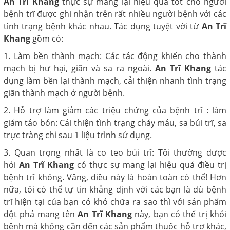
An Trĩ Khang
thực sự mang lại hiệu quả tốt cho người
bệnh trĩ được ghi nhận trên rất nhiều người bệnh với các
tình trạng bệnh khác nhau. Tác dụng tuyệt vời từ
An Trĩ
Khang
gồm có:
1. Làm bền thành mạch: Các tác động khiến cho thành
mạch bị hư hại, giãn và sa ra ngoài.
An Trĩ Khang
tác
dụng làm bền lại thành mạch, cải thiện nhanh tình trạng
giãn thành mạch ở người bệnh.
2. Hỗ trợ làm giảm các triệu chứng của bệnh trĩ : làm
giảm táo bón: Cải thiện tình trạng chảy máu, sa búi trĩ, sa
trực tràng chỉ sau 1 liệu trình sử dụng.
3. Quan trọng nhất là co teo búi trĩ: Tôi thường được
hỏi
An Trĩ Khang
có thực sự mang lại hiệu quả điều trị
bệnh trĩ không. Vâng, điều này là hoàn toàn có thể! Hơn
nữa, tôi có thể tự tin khẳng định với các bạn là dù bệnh
trĩ hiện tại của bạn có khó chữa ra sao thì với sản phẩm
đột phá mang tên
An Trĩ Khang
này, bạn có thể trị khỏi
bệnh mà không cần đến các sản phẩm thuốc hỗ trợ khác,