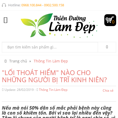
Hotline:
0968.100.844
-
0902.500.158
0
Trang chủ
Thông Tin Làm Đẹp
"LỐI THOÁT HIỂM" NÀO CHO
NHỮNG NGƯỜI BỊ TRĨ KINH NIÊN?
Update: 28/02/2019 -
Thông Tin Làm Đẹp
Chia sẻ
Nếu mà nói 50% dân số mắc phải bệnh này cũng
là con số khiêm tốn. Bởi vì sao lại nhiều đến vậy?
Tâm lý chung của người bệnh trĩ là ngại chia sẻ, vì