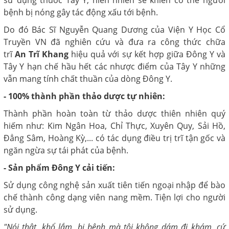
sử dụng thuốc Tây Y, hiển nhiên sẽ khiến cơ thể người
bệnh bị nóng gây tác động xấu tới bệnh.
Do đó Bác Sĩ Nguyễn Quang Dương của Viện Y Học Cổ
Truyền VN đã nghiên cứu và đưa ra công thức chữa
trĩ
An Trĩ Khang
hiệu quả với sự kết hợp giữa Đông Y và
Tây Y hạn chế hầu hết các nhược điểm của Tây Y những
vẫn mang tính chất thuần của dòng Đông Y.
- 100% thành phần thảo dược tự nhiên:
Thành phần hoàn toàn từ thảo dược thiên nhiên quý
hiếm như: Kim Ngân Hoa, Chỉ Thực, Xuyên Quy, Sải Hồ,
Đẳng Sâm, Hoàng Kỳ,... có tác dụng điều trị trĩ tận gốc và
ngăn ngừa sự tái phát của bệnh.
- Sản phẩm Đông Y cải tiến:
Sử dụng công nghệ sản xuất tiên tiến ngoại nhập để bào
chế thành công dạng viên nang mềm. Tiện lợi cho người
sử dụng.
"Nói thật, khổ lắm, bị bệnh mà tôi không dám đi khám, cứ