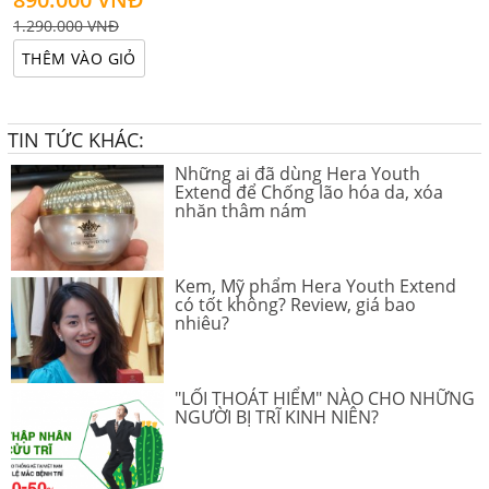
1.290.000 VNĐ
THÊM VÀO GIỎ
TIN TỨC KHÁC:
Những ai đã dùng Hera Youth
Extend để Chống lão hóa da, xóa
nhăn thâm nám
Kem, Mỹ phẩm Hera Youth Extend
có tốt không? Review, giá bao
nhiêu?
"LỐI THOÁT HIỂM" NÀO CHO NHỮNG
NGƯỜI BỊ TRĨ KINH NIÊN?