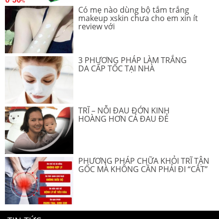
Có mẹ nào dùng bộ tắm trắng
makeup xskin chưa cho em xin ít
review với
3 PHƯƠNG PHÁP LÀM TRẮNG
DA CẤP TỐC TẠI NHÀ
TRĨ – NỖI ĐAU ĐỚN KINH
HOÀNG HƠN CẢ ĐAU ĐẺ
PHƯƠNG PHÁP CHỮA KHỎI TRĨ TẬN
GỐC MÀ KHÔNG CẦN PHẢI ĐI “CẮT”