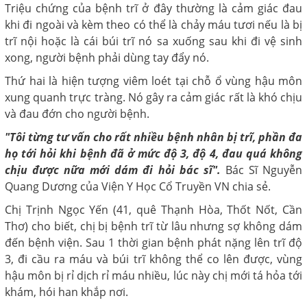
Triệu chứng của bệnh trĩ ở đây thường là cảm giác đau
khi đi ngoài và kèm theo có thể là chảy máu tươi nếu là bị
trĩ nội hoặc là cái búi trĩ nó sa xuống sau khi đi vệ sinh
xong, người bệnh phải dùng tay đẩy nó.
Thứ hai là hiện tượng viêm loét tại chỗ ổ vùng hậu môn
xung quanh trực tràng. Nó gây ra cảm giác rất là khó chịu
và đau đớn cho người bệnh.
"Tôi từng tư vấn cho rất nhiều bệnh nhân bị trĩ, phần đa
họ tới hỏi khi bệnh đã ở mức độ 3, độ 4, đau quá không
chịu được nữa mới dám đi hỏi bác sĩ".
Bác Sĩ Nguyễn
Quang Dương của Viện Y Học Cổ Truyền VN chia sẻ.
Chị Trịnh Ngọc Yến (41, quê Thạnh Hòa, Thốt Nốt, Cần
Thơ) cho biết, chị bị bệnh trĩ từ lâu nhưng sợ không dám
đến bệnh viện. Sau 1 thời gian bệnh phát nặng lên trĩ độ
3, đi cầu ra máu và búi trĩ không thể co lên được, vùng
hậu môn bị rỉ dịch rỉ máu nhiều, lúc này chị mới tá hỏa tới
khám, hói han khắp nơi.