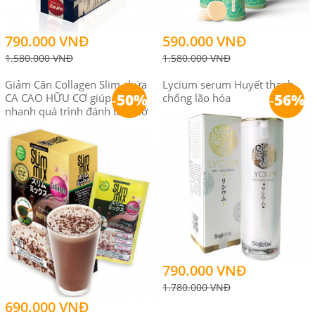
790.000 VNĐ
590.000 VNĐ
1.580.000 VNĐ
1.580.000 VNĐ
Giảm Cân Collagen Slim chứa
Lycium serum Huyết thanh
-
50%
-
56%
CA CAO HỮU CƠ giúp đẩy
chống lão hóa
nhanh quá trình đánh tan mỡ
790.000 VNĐ
1.780.000 VNĐ
690.000 VNĐ