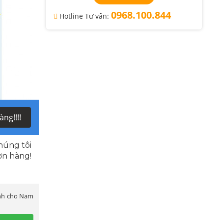
0968.100.844
Hotline Tư vấn:
ng!!!!
húng tôi
ơn hàng!
ành cho Nam