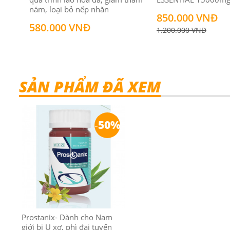
nám, loại bỏ nếp nhăn
850.000 VNĐ
580.000 VNĐ
1.200.000 VNĐ
SẢN PHẨM ĐÃ XEM
-
50%
Prostanix- Dành cho Nam
giới bị U xơ, phì đại tuyến