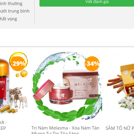
Viết đánh giá
ình thường
ưới trung bình
hất vọng
-
29%
-
34%
AR -
Trị Nám Melasma - Xóa Nám Tàn
SÂM TỐ NỮ 
EEP
Nhang Tự Tin Tỏa Sáng
g