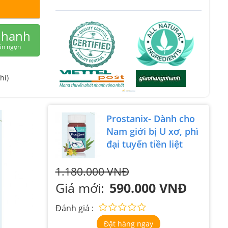
nhanh
ắn ngọn
hí)
Prostanix- Dành cho
Nam giới bị U xơ, phì
đại tuyến tiền liệt
1.180.000 VNĐ
Giá mới:
590.000 VNĐ
Đánh giá :
Đặt hàng ngay