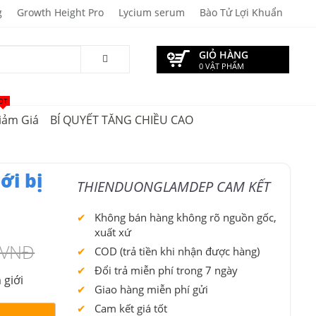
g
Growth Height Pro
Lycium serum
Bào Tử Lợi Khuẩn
GIỎ HÀNG
0 VẬT PHẨM
OT
iảm Giá
BÍ QUYẾT TĂNG CHIỀU CAO
ới bị
THIENDUONGLAMDEP CAM KẾT
Không bán hàng không rõ nguồn gốc,
xuất xứ
 VNĐ
COD (trả tiền khi nhận được hàng)
Đổi trả miễn phí trong 7 ngày
 giới
Giao hàng miễn phí gửi
Cam kết giá tốt