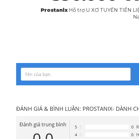
Prostanix
Hỗ trợ U XƠ TUYẾN TIỀN LI
Na
ĐÁNH GIÁ & BÌNH LUẬN:
PROSTANIX- DÀNH CHO
Đánh giá trung bình
R
5
0
0.0
H
4
0