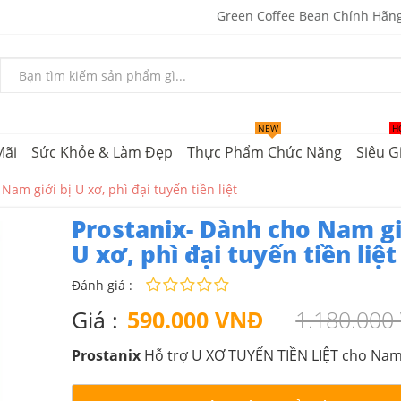
Green Coffee Bean Chính Hãn
NEW
H
Mãi
Sức Khỏe & Làm Đẹp
Thực Phẩm Chức Năng
Siêu G
Nam giới bị U xơ, phì đại tuyến tiền liệt
Prostanix- Dành cho Nam gi
U xơ, phì đại tuyến tiền liệt
Đánh giá :
Giá :
590.000 VNĐ
1.180.000
Prostanix
Hỗ trợ U XƠ TUYẾN TIỀN LIỆT cho Nam