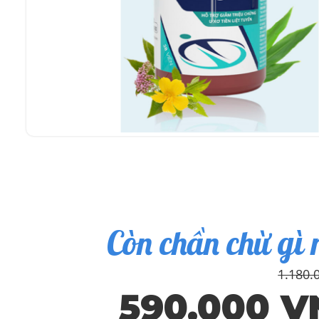
Còn chần chừ gì 
1.180.
590.000 