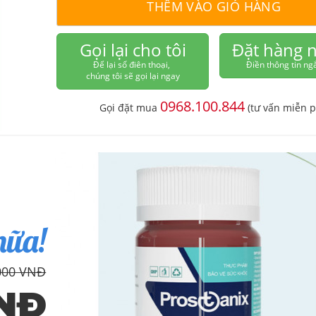
THÊM VÀO GIỎ HÀNG
Gọi lại cho tôi
Đặt hàng 
Để lại số điên thoại,
Điền thông tin ng
chúng tôi sẽ gọi lại ngay
0968.100.844
Gọi đặt mua
(tư vấn miễn p
nữa!
000 VNĐ
VNĐ