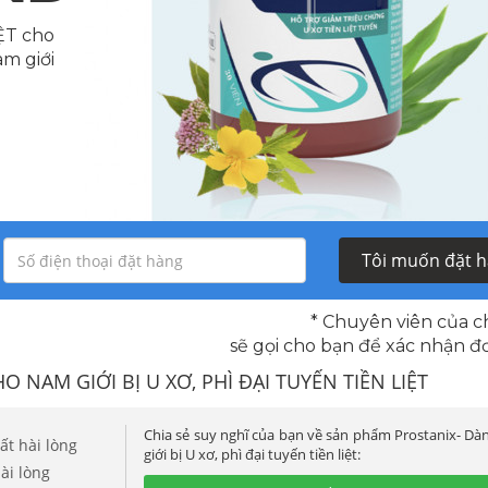
ỆT cho
m giới
Tôi muốn đặt hà
* Chuyên viên của c
sẽ gọi cho bạn để xác nhận đ
 NAM GIỚI BỊ U XƠ, PHÌ ĐẠI TUYẾN TIỀN LIỆT
Chia sẻ suy nghĩ của bạn về sản phẩm Prostanix- D
ất hài lòng
giới bị U xơ, phì đại tuyến tiền liệt:
ài lòng