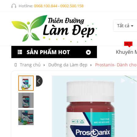
Hotline:
0968.100.844
-
0902.500.158
Tất cả
HOT
SẢN PHẨM HOT
Khuyến 
Trang chủ
Dưỡng da Làm đẹp
Prostanix- Dành cho 