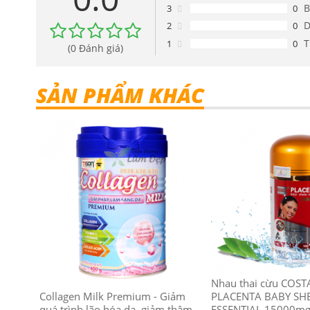
B
3
0
D
2
0
T
1
0
(0 Đánh giá)
SẢN PHẨM KHÁC
Nhau thai cừu COST
Collagen Milk Premium - Giảm
PLACENTA BABY SH
quá trình lão hóa da, giảm thâm
ESSENTIAL 15000m