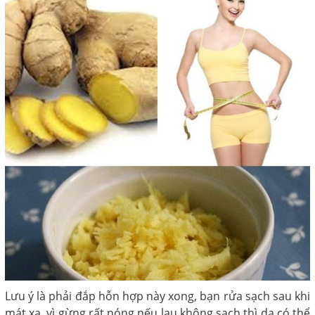
Lưu ý là phải đắp hỗn hợp này xong, bạn rửa sạch sau khi
mát xa, vì gừng rất nóng nếu lau không sạch thì da có thể