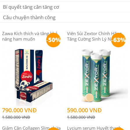
Bí quyết tăng cân tăng cơ
Câu chuyện thành công
Zawa Kích thích và tăng khả
Viên Sủi Zextor Chính Hãng
-
50%
-
63%
năng ham muốn
Tăng Cường Sinh Lý Nam
790.000 VNĐ
590.000 VNĐ
1.580.000 VNĐ
1.580.000 VNĐ
Giảm Cân Collagen Slim chứa
Lycium serum Huyết thanh