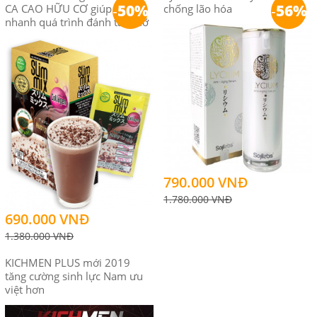
-
50%
-
56%
CA CAO HỮU CƠ giúp đẩy
chống lão hóa
nhanh quá trình đánh tan mỡ
790.000 VNĐ
1.780.000 VNĐ
690.000 VNĐ
1.380.000 VNĐ
KICHMEN PLUS mới 2019
tăng cường sinh lực Nam ưu
việt hơn