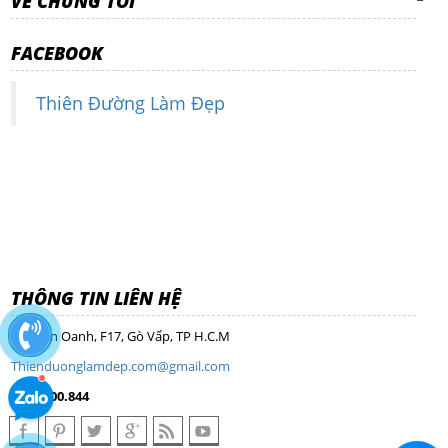
VỀ CHÚNG TÔI
FACEBOOK
Thiên Đường Làm Đẹp
THÔNG TIN LIÊN HỆ
Nguyễn Oanh, F17, Gò Vấp, TP H.C.M
Thienduonglamdep.com@gmail.com
0968.100.844