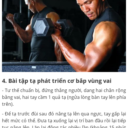
4. Bài tập tạ phát triển cơ bắp vùng vai
- Tư thế chuẩn bị, đứng thẳng người, dang hai chân rộng
bằng vai, hai tay cầm 1 quả tạ (ngửa lòng bàn tay lên phía
trên).
- Để tạ trước đùi sau đó nâng tạ lên qua ngực, tay gấp lại
hết mức có thể. Đưa tạ xuống lại vị trí ban đầu rồi lại tiếp
tục nâng lên. Lặp lại động tác nhiều lần (khoảng 15 phút