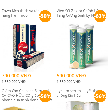
Zawa Kích thích và tăng khả
Viên Sủi Zextor Chính Hãng
-
50%
-
63%
năng ham muốn
Tăng Cường Sinh Lý Nam
790.000 VNĐ
590.000 VNĐ
1.580.000 VNĐ
1.580.000 VNĐ
Giảm Cân Collagen Slim chứa
Lycium serum Huyết thanh
-
50%
-
56%
CA CAO HỮU CƠ giúp đẩy
chống lão hóa
nhanh quá trình đánh tan mỡ