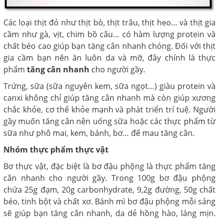
Các loại thịt đỏ như thịt bò, thịt trâu, thịt heo… và thịt gia
cầm như gà, vịt, chim bồ câu… có hàm lượng protein và
chất béo cao giúp bạn tăng cân nhanh chóng. Đối với thịt
gia cầm bạn nên ăn luôn da và mỡ, đây chính là thực
phẩm
tăng cân nhanh
cho người gầy.
Trứng, sữa (sữa nguyên kem, sữa ngọt…) giàu protein và
canxi không chỉ giúp tăng cân nhanh mà còn giúp xương
chắc khỏe, cơ thể khỏe mạnh và phát triển trí tuệ. Người
gầy muốn tăng cân nên uống sữa hoặc các thực phẩm từ
sữa như phô mai, kem, bánh, bơ… để mau tăng cân.
Nhóm thực phẩm thực vật
Bơ thực vật, đặc biệt là bơ đậu phộng là thực phẩm tăng
cân nhanh cho người gầy. Trong 100g bơ đậu phộng
chứa 25g đạm, 20g carbonhydrate, 9,2g đường, 50g chất
béo, tinh bột và chất xơ. Bánh mì bơ đậu phộng mỗi sáng
sẽ giúp bạn tăng cân nhanh, da dẻ hồng hào, láng mịn.