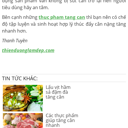
dụng sản phẩm vẫn không bị sút cân trở lại nên người
tiêu dùng hãy an tâm.
Bên cạnh những
thuc pham tang can
thì bạn nên có chế
độ tập luyện và sinh hoạt hợp lý thúc đẩy cân nặng tăng
nhanh hơn.
Thanh Tuyền
thienduonglamdep.com
TIN TỨC KHÁC:
Lẩu vịt hầm
sả đậm đà
tăng cân
Các thực phẩm
giúp tăng cân
nhanh