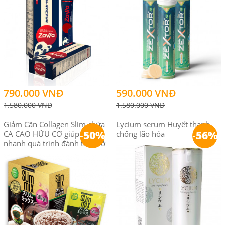
790.000 VNĐ
590.000 VNĐ
1.580.000 VNĐ
1.580.000 VNĐ
Giảm Cân Collagen Slim chứa
Lycium serum Huyết thanh
-
50%
-
56%
CA CAO HỮU CƠ giúp đẩy
chống lão hóa
nhanh quá trình đánh tan mỡ