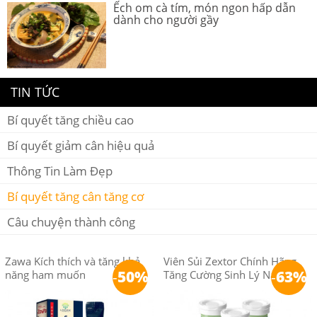
Ếch om cà tím, món ngon hấp dẫn
dành cho người gầy
TIN TỨC
Bí quyết tăng chiều cao
Bí quyết giảm cân hiệu quả
Thông Tin Làm Đẹp
Bí quyết tăng cân tăng cơ
Câu chuyện thành công
Zawa Kích thích và tăng khả
Viên Sủi Zextor Chính Hãng
-
50%
-
63%
năng ham muốn
Tăng Cường Sinh Lý Nam