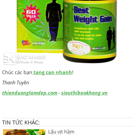
Chúc các bạn
tang can nhanh
!
Thanh Tuyền
thienduonglamdep.com
-
sieuthibaokhang.vn
TIN TỨC KHÁC:
Lẩu vịt hầm