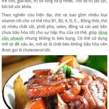
trẻ con, giải độc, trị sở lưng và ly nhiệt. Thịt vịt trị lao lực,
bồi bổ sức khỏe.
Theo nghiên cứu hiện đại, thịt vịt bao gồm nhiều loại
vitamin tốt cho cơ thể như B1, B2, A, D, E… Đồng thời, thịt
vịt nhiều chất sắt, phốt pho, selen, đồng và các axit béo
chưa bão hòa tốt cho sự hấp thu của cơ thể, giúp
tăng
cân nhanh
nhưng không lo béo bụng. Có thể sử dụng
mỡ vịt để nấu ăn, mỡ vịt là chất béo không bão hòa nên
được gọi là cholesterol tốt.