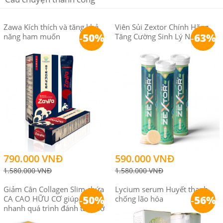
Zawa Kích thích và tăng khả
Viên Sủi Zextor Chính Hãng
-
50%
-
63%
năng ham muốn
Tăng Cường Sinh Lý Nam
790.000 VNĐ
590.000 VNĐ
1.580.000 VNĐ
1.580.000 VNĐ
Giảm Cân Collagen Slim chứa
Lycium serum Huyết thanh
-
50%
-
56%
CA CAO HỮU CƠ giúp đẩy
chống lão hóa
nhanh quá trình đánh tan mỡ