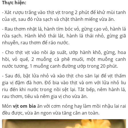
Thực hiện:
- Xát rượu trắng vào thịt vịt trong 2 phút để khử mùi tanh
của vịt, sau đó rửa sạch và chặt thành miếng vừa ăn.
- Rau thơm nhặt lá, hành tím bóc vỏ, gừng cạo vỏ, hành lá
rửa sạch. Hành khô thái lát, hành lá thái nhỏ, gừng giã
nhuyễn, rau thơm để ráo nước.
- Cho thịt vịt vào nồi áp suất, ướp hành khô, gừng, hoa
hồi, vỏ quế, 2 muỗng cà phê muối, một muỗng canh
nước tương, 1 muỗng canh đường ướp trong 20 phút.
- Sau đó, bật lửa nhỏ và xào thịt cho săn lại để vịt thấm
gia vị đậm đà hơn. Đổ bia vào thịt và om với lửa nhỏ liu
riu đến khi nước trong nồi sệt lại. Tắt bếp, nêm hành lá,
rau thơm, tiêu và nêm gia vị cho vừa ăn.
Món
vịt om bia
ăn với cơm nóng hay làm mồi nhậu lai rai
đều được, vừa ăn ngon vừa tăng cân an toàn.