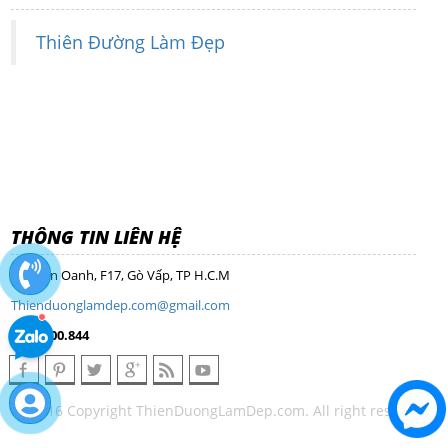
Thiên Đường Làm Đẹp
THÔNG TIN LIÊN HỆ
Nguyễn Oanh, F17, Gò Vấp, TP H.C.M
Thienduonglamdep.com@gmail.com
0968.100.844
© 2016 Copyright ThienDuongLamDep.com. All right reserved.