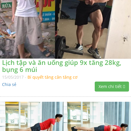
Lịch tập và ăn uống giúp 9x tăng 28kg,
bụng 6 múi
15/05/2017 -
Bí quyết tăng cân tăng cơ
Chia sẻ
Xem chi tiết