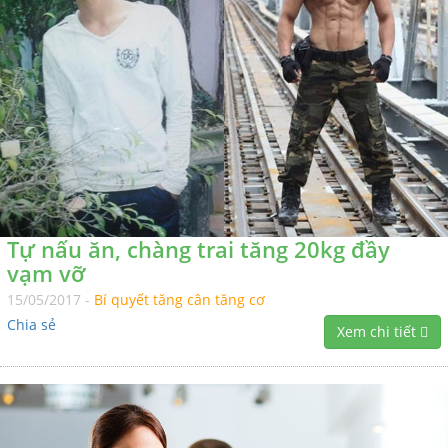
Tự nấu ăn, chàng trai tăng 20kg đầy
vạm vỡ
15/05/2017 -
Bí quyết tăng cân tăng cơ
Chia sẻ
Xem chi tiết