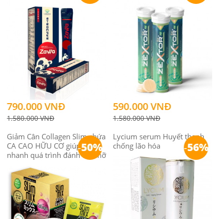
790.000 VNĐ
590.000 VNĐ
1.580.000 VNĐ
1.580.000 VNĐ
Giảm Cân Collagen Slim chứa
Lycium serum Huyết thanh
-
50%
-
56%
CA CAO HỮU CƠ giúp đẩy
chống lão hóa
nhanh quá trình đánh tan mỡ