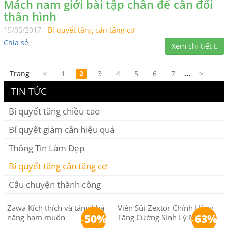
Mách nam giới bài tập chân để cân đối
thân hình
15/05/2017 -
Bí quyết tăng cân tăng cơ
Chia sẻ
Xem chi tiết
Trang
<
1
2
3
4
5
6
7
...
>
TIN TỨC
Bí quyết tăng chiều cao
Bí quyết giảm cân hiệu quả
Thông Tin Làm Đẹp
Bí quyết tăng cân tăng cơ
Câu chuyện thành công
Zawa Kích thích và tăng khả
Viên Sủi Zextor Chính Hãng
-
50%
-
63%
năng ham muốn
Tăng Cường Sinh Lý Nam